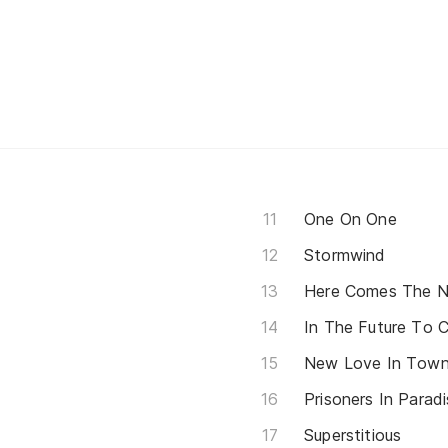
One On One
Stormwind
Here Comes The N
In The Future To 
New Love In Tow
Prisoners In Parad
Superstitious