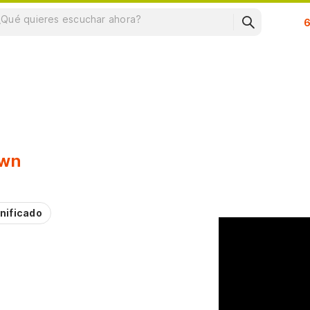
Su
own
nificado