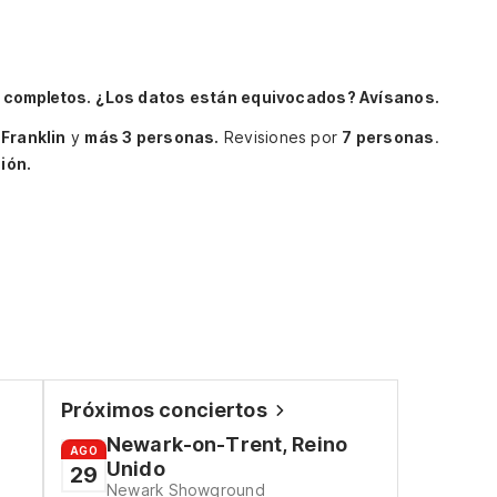
s completos.
¿Los datos están equivocados? Avísanos.
r
Franklin
y
más 3 personas.
Revisiones por
7 personas
.
ión.
Próximos conciertos
Newark-on-Trent, Reino
AGO
Unido
29
Newark Showground