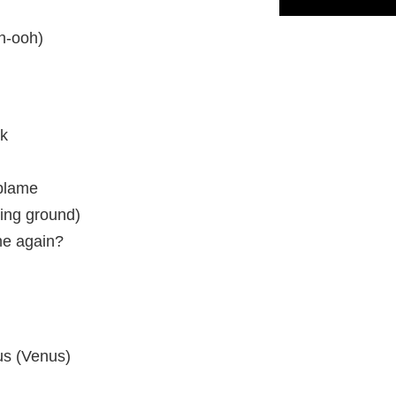
h-ooh)
ck
 blame
ving ground)
me again?
us (Venus)