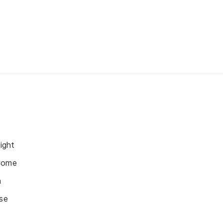
ight
Come
n
ise