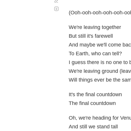
Corregir
Desplazamiento
automático
(Ooh-ooh-ooh-ooh-ooh-oo
We're leaving together
But still it's farewell
And maybe we'll come ba
To Earth, who can tell?
I guess there is no one to
We're leaving ground (lea
Will things ever be the sa
It's the final countdown
The final countdown
Oh, we're heading for Ven
And still we stand tall