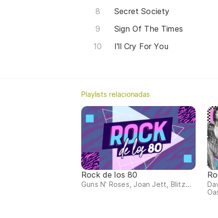
Secret Society
Sign Of The Times
I'll Cry For You
Playlists relacionadas
Rock de los 80
Ro
Guns N' Roses, Joan Jett, Blitz...
Dav
Oas