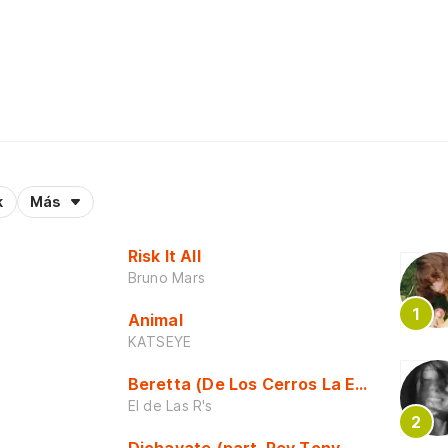
k
Más
Risk It All
Bruno Mars
Animal
KATSEYE
Beretta (De Los Cerros La Escuela)
El de Las R's