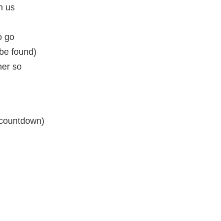
n us
o go
 be found)
her so
 countdown)