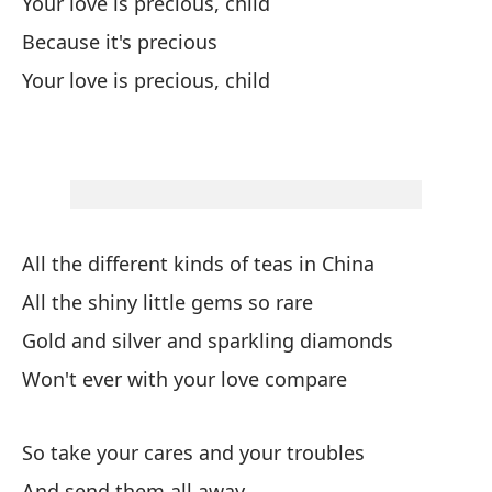
Your love is precious, child
Ha
Because it's precious
Your love is precious, child
En
Qu
Th
No
All the different kinds of teas in China
Yo
All the shiny little gems so rare
Gold and silver and sparkling diamonds
Y 
Won't ever with your love compare
Po
So take your cares and your troubles
And send them all away