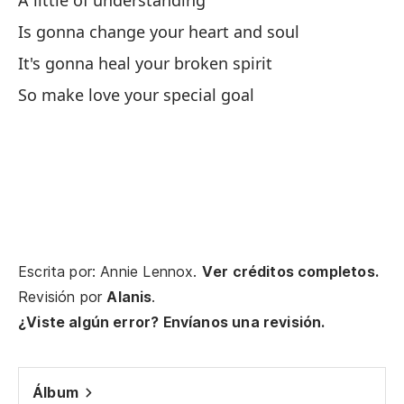
A little of understanding
Al
Is gonna change your heart and soul
It's gonna heal your broken spirit
Or
So make love your special goal
Go
Nu
Wo
As
p
Escrita por: Annie Lennox.
Ver créditos completos.
So
Revisión por
Alanis
.
¿Viste algún error? Envíanos una revisión.
Y 
Y 
Álbum