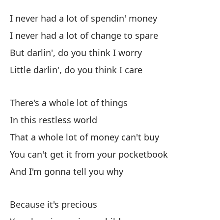
Va
I never had a lot of spendin' money
Pr
I never had a lot of change to spare
But darlin', do you think I worry
Nu
Little darlin', do you think I care
I 
Nu
There's a whole lot of things
I 
In this restless world
That a whole lot of money can't buy
Pe
You can't get it from your pocketbook
Bu
And I'm gonna tell you why
Ca
Li
Because it's precious