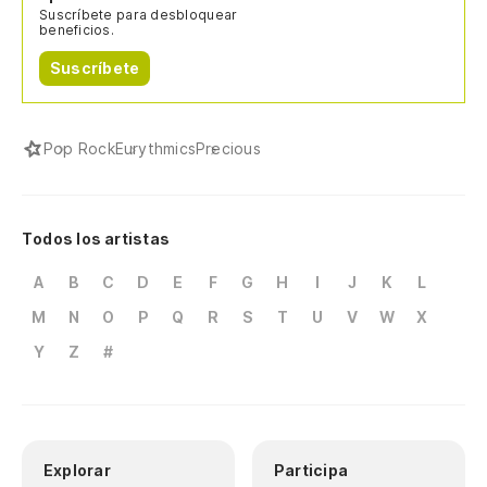
Suscríbete para desbloquear
beneficios.
Suscríbete
Pop Rock
Eurythmics
Precious
Todos los artistas
A
B
C
D
E
F
G
H
I
J
K
L
M
N
O
P
Q
R
S
T
U
V
W
X
Y
Z
#
Explorar
Participa