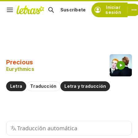
Iniciar
Suscríbete
sesión
Copiar fragmento
Copiar toda la letra
Precious
Practicar la pronunciación de
Eurythmics
Comentar sobre este fragmento
Letra
Traducción
Letra y traducción
Traducción automática