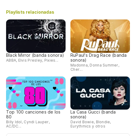
Playlists relacionadas
Black Mirror (banda sonora)
RuPaul's Drag Race (banda
sonora)
ABBA, Elvis Presley, Pixies...
Madonna, Donna Summer,
Cher...
Top 100 canciones de los
La Casa Gucci (banda
80
sonora)
Billy Idol, Cyndi Lauper,
David Bowie, Blondie,
AC/DC...
Eurythmics y otros