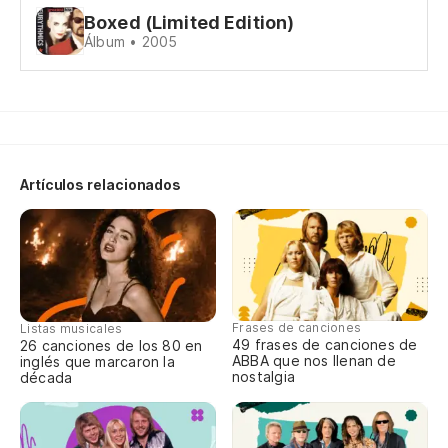
An
Boxed (Limited Edition)
Álbum • 2005
Ol
Fo
Po
Artículos relacionados
(C
Tu
Yo
Frases de canciones
Listas musicales
49 frases de canciones de
26 canciones de los 80 en
ABBA que nos llenan de
inglés que marcaron la
(C
nostalgia
década
Po