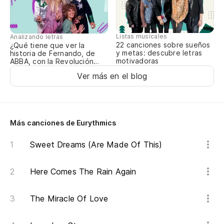
(E
Listas musicales
Analizando letras
22 canciones sobre sueños
¿Qué tiene que ver la
Tu
y metas: descubre letras
historia de Fernando, de
motivadoras
ABBA, con la Revolución
Mexicana?
Yo
Ver más en el blog
(E
Más canciones de Eurythmics
Un
Sweet Dreams (Are Made Of This)
Ca
Here Comes The Rain Again
Is
The Miracle Of Love
Sa