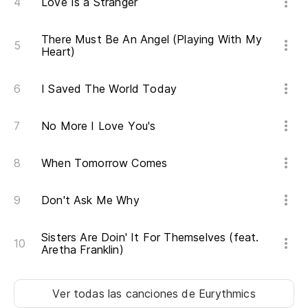
It
Love Is a Stranger
As
There Must Be An Angel (Playing With My
Heart)
So
I Saved The World Today
No More I Love You's
When Tomorrow Comes
Don't Ask Me Why
Sisters Are Doin' It For Themselves (feat.
Aretha Franklin)
Ver todas las canciones
de Eurythmics