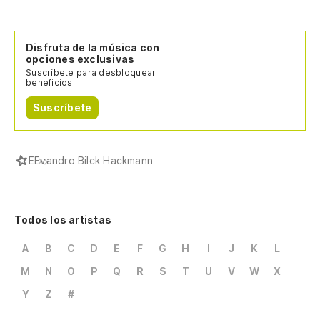
Disfruta de la música con
opciones exclusivas
Suscríbete para desbloquear
beneficios.
Suscríbete
E
Evandro Bilck Hackmann
Todos los artistas
A
B
C
D
E
F
G
H
I
J
K
L
M
N
O
P
Q
R
S
T
U
V
W
X
Y
Z
#