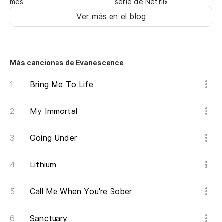
mes
serie de Netflix
No
Ver más en el blog
No
Ca
Más canciones de Evanescence
Bring Me To Life
No
My Immortal
No
Ca
Going Under
No
Lithium
Oh
Call Me When You're Sober
Sanctuary
Oh