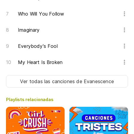
Oh
Who Will You Follow
Pe
Imaginary
Bu
Everybody's Fool
Na
My Heart Is Broken
No
Ver todas las canciones
de Evanescence
Di
Go
Playlists relacionadas
Po