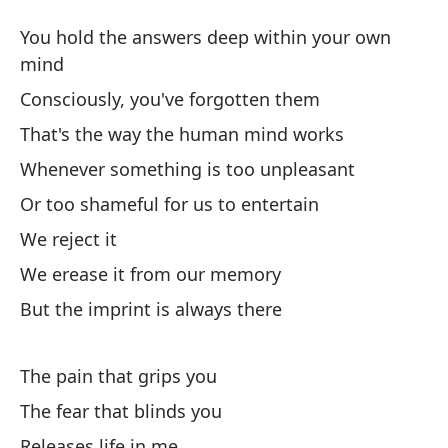
C
You hold the answers deep within your own
U
mind
Consciously, you've forgotten them
Ti
That's the way the human mind works
pr
Whenever something is too unpleasant
Yo
Or too shameful for us to entertain
Co
We reject it
Co
We erease it from our memory
But the imprint is always there
As
Th
The pain that grips you
Si
The fear that blinds you
Wh
Releases life in me