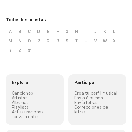
Todos los artistas
A
B
C
D
E
F
G
H
I
J
K
L
M
N
O
P
Q
R
S
T
U
V
W
X
Y
Z
#
Explorar
Participa
Canciones
Crea tu perfil musical
Artistas
Envía álbumes
Álbumes
Envía letras
Playlists
Correcciones de
Actualizaciones
letras
Lanzamientos