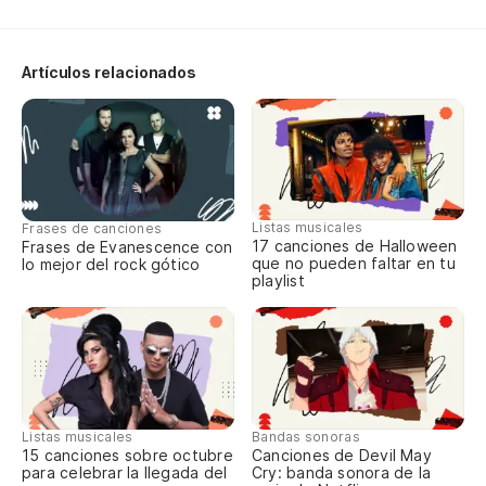
No
Ca
Artículos relacionados
No
Si
It
Listas musicales
Frases de canciones
17 canciones de Halloween
Frases de Evanescence con
que no pueden faltar en tu
lo mejor del rock gótico
Oh
playlist
Oh
No
Si,
Listas musicales
Bandas sonoras
15 canciones sobre octubre
Canciones de Devil May
para celebrar la llegada del
Cry: banda sonora de la