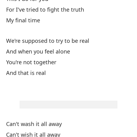
El
For I've tried to fight the truth
My final time
li
We're supposed to try to be real
En
And when you feel alone
Es
You're not together
And that is real
Pa
To
Qu
Th
Can't wash it all away
Can't wish it all away