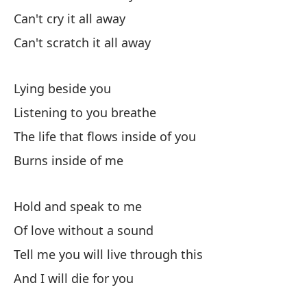
Po
Can't cry it all away
Cu
Can't scratch it all away
Wh
Lying beside you
El
Listening to you breathe
Th
The life that flows inside of you
Gr
Burns inside of me
Sc
Hold and speak to me
Mi
Of love without a sound
Tell me you will live through this
My
And I will die for you
es