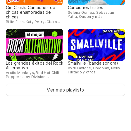
Po
Girl Crush: Canciones de
Canciones tristes
chicas enamoradas de
Selena Gomez, Sebastián
Po
chicas
Yatra, Queen y más
Billie Elish, Katy Perry, Clairo...
Po
Po
Los grandes éxitos del Rock
Smallville (banda sonora)
Alternativo
Avril Lavigne, Coldplay, Nelly
Furtado y otros
Arctic Monkeys, Red Hot Chili
Peppers, Joy Division…
Ver más playlists