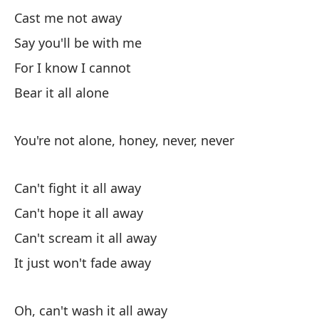
Cast me not away
Po
Say you'll be with me
Fo
For I know I cannot
mi
Bear it all alone
Se
You're not alone, honey, never, never
We
Can't fight it all away
Y 
Can't hope it all away
Can't scream it all away
no
It just won't fade away
y 
Oh, can't wash it all away