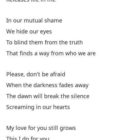
O 
In our mutual shame
e
We hide our eyes
Or
To blind them from the truth
lo
That finds a way from who we are
Lo
Please, don't be afraid
We
When the darkness fades away
Pe
The dawn will break the silence
Bu
Screaming in our hearts
El
My love for you still grows
This I do for you