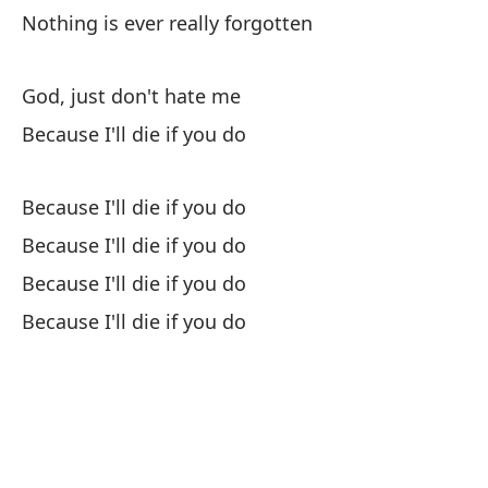
Nothing is ever really forgotten
La
Th
God, just don't hate me
Because I'll die if you do
Qu
Because I'll die if you do
Ab
Because I'll die if you do
Because I'll die if you do
De
Because I'll die if you do
Di
Te
Y 