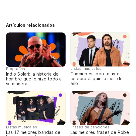
du
My
Artículos relacionados
Tu
Yo
La
Listas musicales
Biografías
Wo
Canciones sobre mayo:
Indio Solari: la historia del
celebra el quinto mes del
hombre que lo hizo todo a
año
su manera
Ag
le
Gr
Mu
Listas musicales
Frases de canciones
Las 17 mejores bandas de
Las mejores frases de Robe
Mo