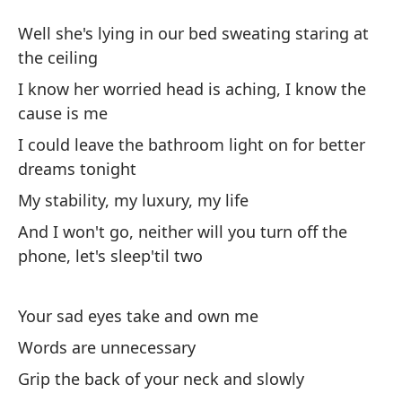
N
Well she's lying in our bed sweating staring at
N
the ceiling
I know her worried head is aching, I know the
El
cause is me
mi
I could leave the bathroom light on for better
We
dreams tonight
ce
My stability, my luxury, my life
Sé
And I won't go, neither will you turn off the
qu
phone, let's sleep'til two
I 
is
Your sad eyes take and own me
Po
Words are unnecessary
te
Grip the back of your neck and slowly
I 