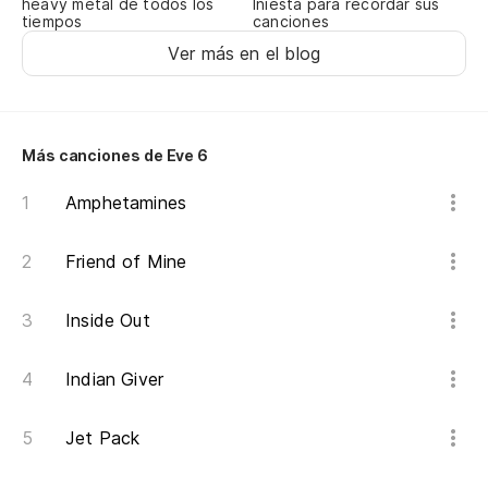
heavy metal de todos los
Iniesta para recordar sus
tiempos
canciones
Ver más en el blog
De
Le
De
Más canciones de Eve 6
Le
Amphetamines
De
Friend of Mine
De
Inside Out
Indian Giver
Jet Pack