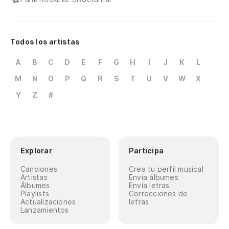
Todos los artistas
A
B
C
D
E
F
G
H
I
J
K
L
M
N
O
P
Q
R
S
T
U
V
W
X
Y
Z
#
Explorar
Participa
Canciones
Crea tu perfil musical
Artistas
Envía álbumes
Álbumes
Envía letras
Playlists
Correcciones de
Actualizaciones
letras
Lanzamientos