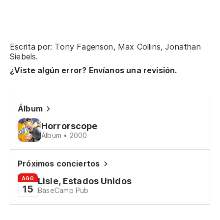
Re
ll
Escrita por: Tony Fagenson, Max Collins, Jonathan
Ta
Siebels.
ba
¿Viste algún error? Envíanos una revisión.
Ca
pa
Álbum
Ch
fl
Horrorscope
Álbum • 2000
Re
mi
Próximos conciertos
Re
AGO
Lisle, Estados Unidos
15
BaseCamp Pub
an
Mi