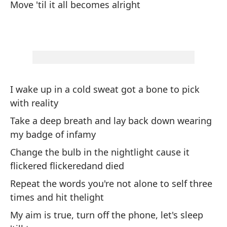
Move 'til it all becomes alright
to
Mi
My
Y 
I wake up in a cold sweat got a bone to pick
du
with reality
An
Take a deep breath and lay back down wearing
let
my badge of infamy
Change the bulb in the nightlight cause it
Tu
flickered flickeredand died
Yo
Repeat the words you're not alone to self three
times and hit thelight
La
My aim is true, turn off the phone, let's sleep
Wo