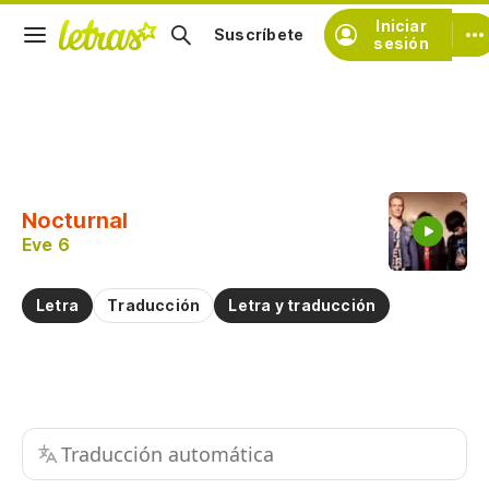
Iniciar
Suscríbete
sesión
Copiar fragmento
Copiar toda la letra
Nocturnal
Practicar la pronunciación de
Eve 6
Comentar sobre este fragmento
Letra
Traducción
Letra y traducción
Traducción automática