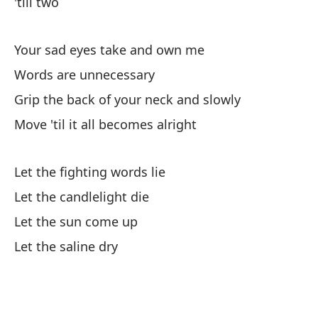
'till two
Ag
le
Your sad eyes take and own me
Gr
Words are unnecessary
Grip the back of your neck and slowly
Mu
Move 'til it all becomes alright
Mo
Let the fighting words lie
Let the candlelight die
Let the sun come up
Let the saline dry
De
hu
I 
re