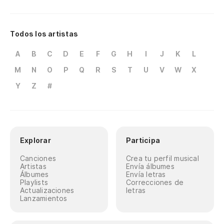
Todos los artistas
A
B
C
D
E
F
G
H
I
J
K
L
M
N
O
P
Q
R
S
T
U
V
W
X
Y
Z
#
Explorar
Participa
Canciones
Crea tu perfil musical
Artistas
Envía álbumes
Álbumes
Envía letras
Playlists
Correcciones de
Actualizaciones
letras
Lanzamientos