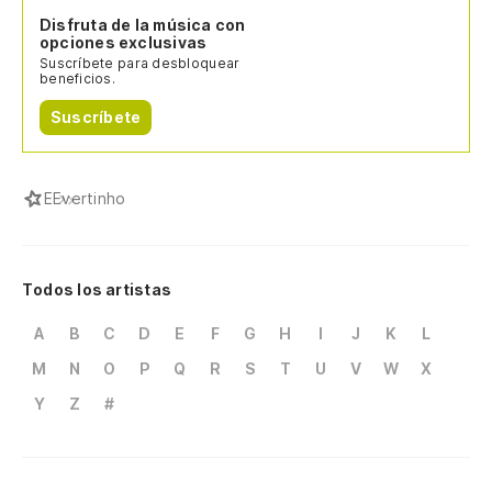
Disfruta de la música con
opciones exclusivas
Suscríbete para desbloquear
beneficios.
Suscríbete
E
Evertinho
Todos los artistas
A
B
C
D
E
F
G
H
I
J
K
L
M
N
O
P
Q
R
S
T
U
V
W
X
Y
Z
#