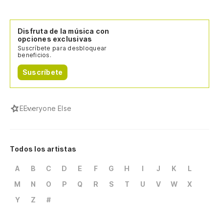
Disfruta de la música con
opciones exclusivas
Suscríbete para desbloquear
beneficios.
Suscríbete
E
Everyone Else
Todos los artistas
A
B
C
D
E
F
G
H
I
J
K
L
M
N
O
P
Q
R
S
T
U
V
W
X
Y
Z
#