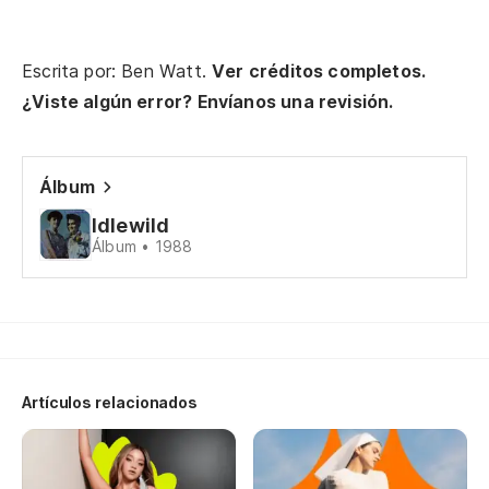
No
Escrita por: Ben Watt.
Ver créditos completos.
¿Viste algún error? Envíanos una revisión.
Álbum
En
Idlewild
Álbum • 1988
Th
Y 
Es
Artículos relacionados
He
Y 