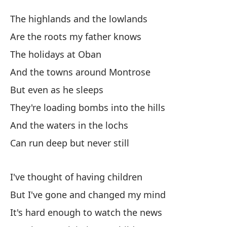
La
The highlands and the lowlands
Th
Are the roots my father knows
The holidays at Oban
La
And the towns around Montrose
Th
But even as he sleeps
So
They're loading bombs into the hills
Ar
And the waters in the lochs
Can run deep but never still
La
Y 
I've thought of having children
An
But I've gone and changed my mind
It's hard enough to watch the news
Pe