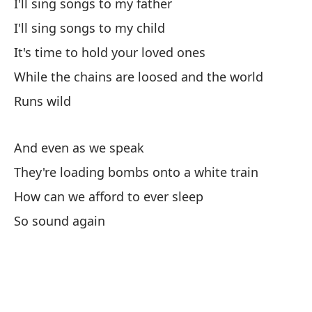
I'll sing songs to my father
I'll sing songs to my child
Es
It's time to hold your loved ones
It
While the chains are loosed and the world
Mu
Runs wild
Le
And even as we speak
Mi
They're loading bombs onto a white train
To
How can we afford to ever sleep
So
So sound again
Ov
Y 
Qu