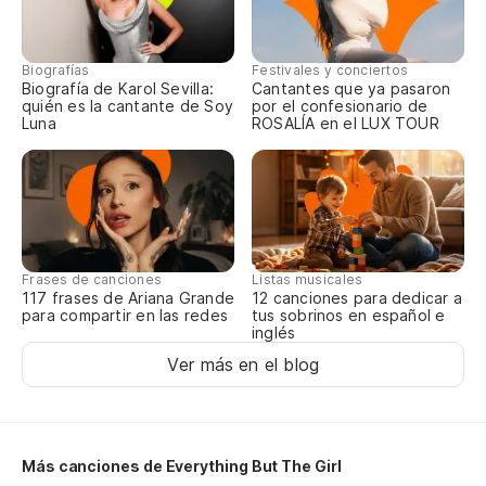
Ca
Biografías
Festivales y conciertos
I'
Biografía de Karol Sevilla:
Cantantes que ya pasaron
quién es la cantante de Soy
por el confesionario de
Luna
ROSALÍA en el LUX TOUR
Ca
I'
Es
It
Frases de canciones
Listas musicales
117 frases de Ariana Grande
12 canciones para dedicar a
para compartir en las redes
tus sobrinos en español e
Mi
inglés
Wh
Ver más en el blog
Se
Más canciones de Everything But The Girl