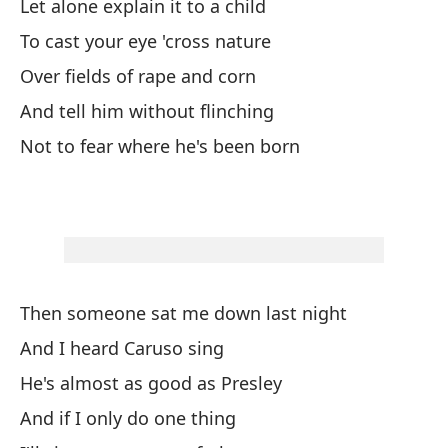
Let alone explain it to a child
Bu
To cast your eye 'cross nature
Es
Over fields of rape and corn
Th
And tell him without flinching
Not to fear where he's been born
Y 
Pu
Ca
Then someone sat me down last night
He
And I heard Caruso sing
I'
He's almost as good as Presley
Pe
And if I only do one thing
Bu