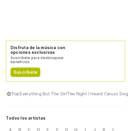
Disfruta de la música con
opciones exclusivas
Suscríbete para desbloquear
beneficios.
Suscríbete
Pop
Everything But The Girl
The Night I Heard Caruso Sing
Todos los artistas
A
B
C
D
E
F
G
H
I
J
K
L