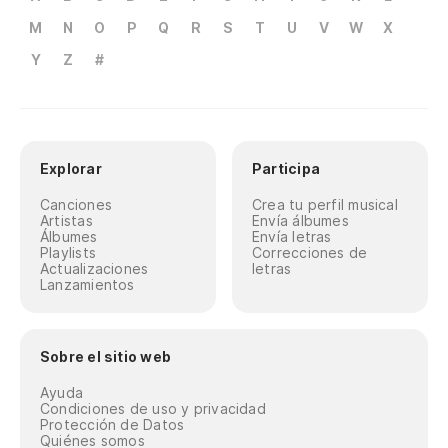
M
N
O
P
Q
R
S
T
U
V
W
X
Y
Z
#
Explorar
Participa
Canciones
Crea tu perfil musical
Artistas
Envía álbumes
Álbumes
Envía letras
Playlists
Correcciones de
Actualizaciones
letras
Lanzamientos
Sobre el sitio web
Ayuda
Condiciones de uso y privacidad
Protección de Datos
Quiénes somos