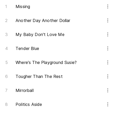
Y 
Missing
An
Another Day Another Dollar
Es
Th
My Baby Don't Love Me
¿C
Tender Blue
Ho
Where's The Playground Susie?
Ta
Tougher Than The Rest
Mirrorball
Politics Aside