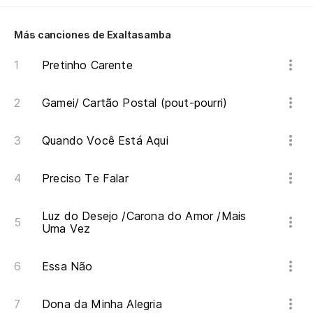
Pe
Ma
Más canciones de Exaltasamba
Pretinho Carente
Es
É 
Gamei/ Cartão Postal (pout-pourri)
te
Quando Você Está Aqui
Y 
Preciso Te Falar
E 
Luz do Desejo /Carona do Amor /Mais
Uma Vez
Me
Essa Não
Eu
Dona da Minha Alegria
na