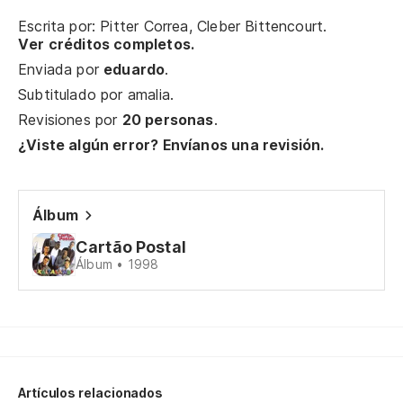
(M
Escrita por: Pitter Correa, Cleber Bittencourt.
Ver créditos completos.
Enviada por
eduardo
.
qu
Subtitulado por
amalia
.
Revisiones por
20 personas
.
Me
¿Viste algún error? Envíanos una revisión.
Eu
As
Álbum
Cartão Postal
Álbum • 1998
No
Eu
De
De
Artículos relacionados