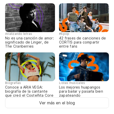
No
Nã
to
Analizando letras
#kpop
No es una canción de amor:
42 frases de canciones de
significado de Linger, de
CORTIS para compartir
The Cranberries
entre fans
No
Vo
Si
Se
Biografías
Listas musicales
Conoce a ARIA VEGA:
Los mejores huapangos
biografía de la cantante
para bailar y pasarla bien
Ti
que creó el Costeñita Core
zapateando
Ver más en el blog
Vo