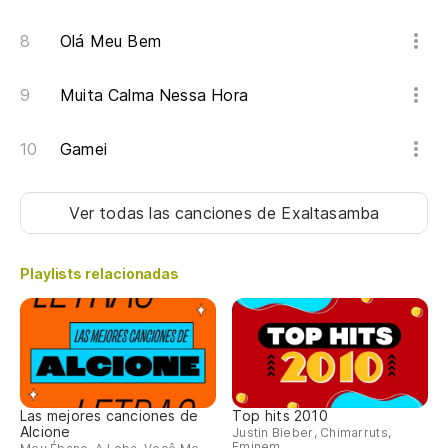
Ni
Olá Meu Bem
Ca
Muita Calma Nessa Hora
Se
Gamei
Me
Mo
Ver todas las canciones
de Exaltasamba
(M
Playlists relacionadas
(E
(N
(N
Las mejores canciones de
Top hits 2010
Alcione
Justin Bieber, Chimarruts,
(S
Eminem...