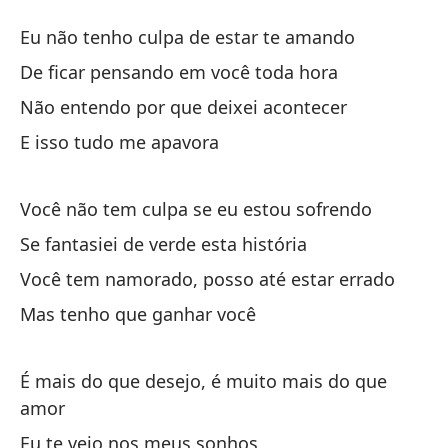
M
Eu não tenho culpa de estar te amando
Me
De ficar pensando em você toda hora
Não entendo por que deixei acontecer
No
E isso tudo me apavora
Eu
De
Você não tem culpa se eu estou sofrendo
De
Se fantasiei de verde esta história
Você tem namorado, posso até estar errado
No
Mas tenho que ganhar você
Nã
Y 
É mais do que desejo, é muito mais do que
amor
Eu te vejo nos meus sonhos