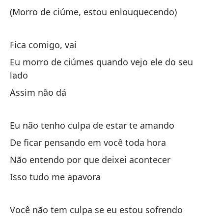
Mo
(Morro de ciúme, estou enlouquecendo)
(M
Fica comigo, vai
(E
Eu morro de ciúmes quando vejo ele do seu
lado
(N
Assim não dá
(N
(S
Eu não tenho culpa de estar te amando
(S
De ficar pensando em você toda hora
Não entendo por que deixei acontecer
(M
Isso tudo me apavora
(M
Você não tem culpa se eu estou sofrendo