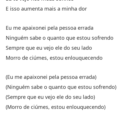
No
E isso aumenta mais a minha dor
Vo
Si
Eu me apaixonei pela pessoa errada
Se
Ninguém sabe o quanto que estou sofrendo
Sempre que eu vejo ele do seu lado
Ti
Morro de ciúmes, estou enlouquecendo
Vo
Pe
(Eu me apaixonei pela pessoa errada)
Ma
(Ninguém sabe o quanto que estou sofrendo)
(Sempre que eu vejo ele do seu lado)
Es
(Morro de ciúmes, estou enlouquecendo)
É 
te