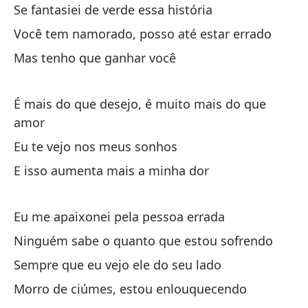
Se fantasiei de verde essa história
Você tem namorado, posso até estar errado
Qu
Mas tenho que ganhar você
Fi
É mais do que desejo, é muito mais do que
En
amor
En
Eu te vejo nos meus sonhos
E isso aumenta mais a minha dor
Me
Eu
Eu me apaixonei pela pessoa errada
Ninguém sabe o quanto que estou sofrendo
na
Sempre que eu vejo ele do seu lado
Ni
Morro de ciúmes, estou enlouquecendo
Ca