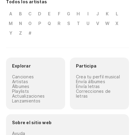
Todos los artistas
A
B
C
D
E
F
G
H
I
J
K
L
M
N
O
P
Q
R
S
T
U
V
W
X
Y
Z
#
Explorar
Participa
Canciones
Crea tu perfil musical
Artistas
Envía álbumes
Álbumes
Envía letras
Playlists
Correcciones de
Actualizaciones
letras
Lanzamientos
Sobre el sitio web
Ayuda