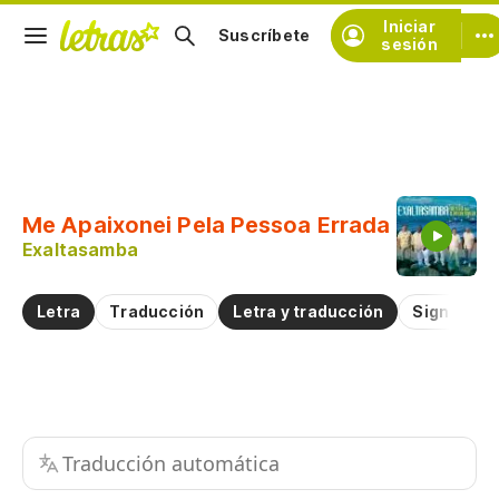
Iniciar
Suscríbete
sesión
Copiar fragmento
Copiar toda la letra
Me Apaixonei Pela Pessoa Errada
Practicar la pronunciación de
Exaltasamba
Comentar sobre este fragmento
Letra
Traducción
Letra y traducción
Significad
Traducción automática