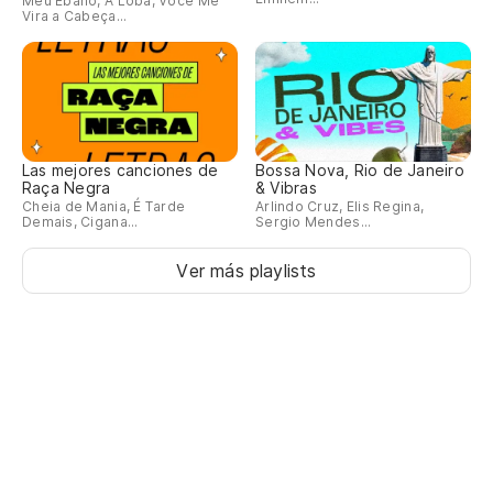
Meu Ébano, A Loba, Você Me
Vira a Cabeça...
(S
(M
(M
Las mejores canciones de
Bossa Nova, Rio de Janeiro
Raça Negra
& Vibras
(M
Cheia de Mania, É Tarde
Arlindo Cruz, Elis Regina,
Demais, Cigana...
Sergio Mendes...
(E
Ver más playlists
(N
(N
(C