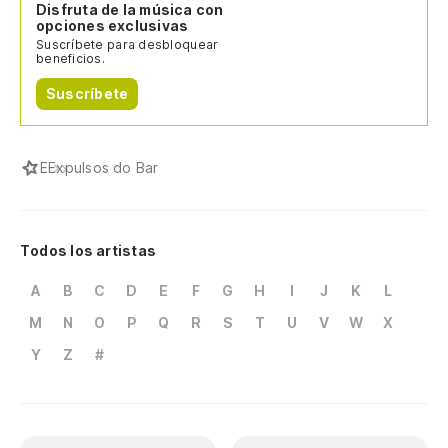
Disfruta de la música con
opciones exclusivas
Suscríbete para desbloquear
beneficios.
Suscríbete
E
Expulsos do Bar
Todos los artistas
A
B
C
D
E
F
G
H
I
J
K
L
M
N
O
P
Q
R
S
T
U
V
W
X
Y
Z
#