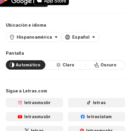
Ubicación e idioma
Hispanoamérica
Español
Pantalla
Automático
Claro
Oscuro
Sigue a Letras.com
letrasmusbr
letras
letrasmusbr
letraslatam
letras
letrasmusbr