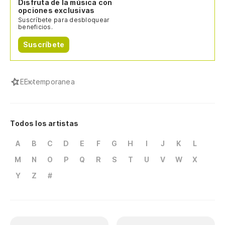
Disfruta de la música con
opciones exclusivas
Suscríbete para desbloquear
beneficios.
Suscríbete
E
Extemporanea
Todos los artistas
A
B
C
D
E
F
G
H
I
J
K
L
M
N
O
P
Q
R
S
T
U
V
W
X
Y
Z
#