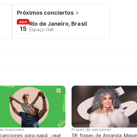
Próximos conciertos
AGO
Río de Janeiro, Brasil
15
Espaço Hall
tas musicales
Frases de canciones
 canciones para papá: ¿qué
58 frases de Amanda Migue