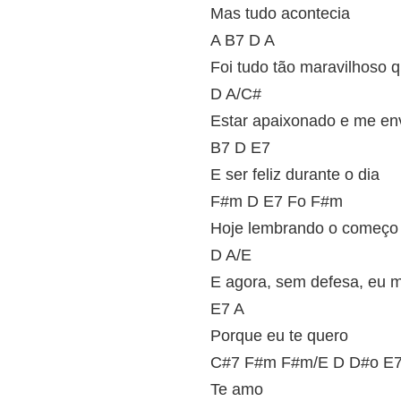
Mas tudo acontecia
A B7 D A
Foi tudo tão maravilhoso q
D A/C#
Estar apaixonado e me en
B7 D E7
E ser feliz durante o dia
F#m D E7 Fo F#m
Hoje lembrando o começo
D A/E
E agora, sem defesa, eu 
E7 A
Porque eu te quero
C#7 F#m F#m/E D D#o E7
Te amo