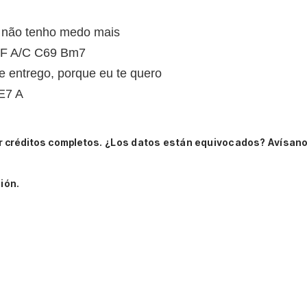
 não tenho medo mais
/F A/C C69 Bm7
 entrego, porque eu te quero
E7 A
r créditos completos.
¿Los datos están equivocados? Avísano
ión.