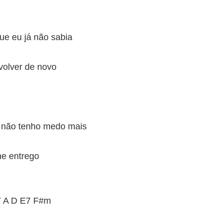
ue eu já não sabia
volver de novo
 não tenho medo mais
me entrego
 A D E7 F#m