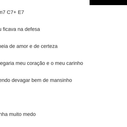
Bm7 C7+ E7
ficava na defesa
heia de amor e de certeza
regaria meu coração e o meu carinho
cendo devagar bem de mansinho
tinha muito medo