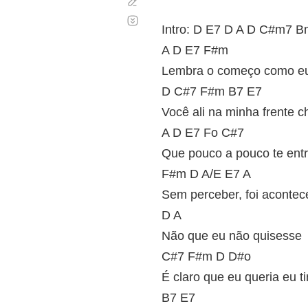
Corregir
Desplazamiento
automático
Intro: D E7 D A D C#m7 
A D E7 F#m
Lembra o começo como eu 
D C#7 F#m B7 E7
Você ali na minha frente c
A D E7 Fo C#7
Que pouco a pouco te ent
F#m D A/E E7 A
Sem perceber, foi aconte
D A
Não que eu não quisesse
C#7 F#m D D#o
É claro que eu queria eu 
B7 E7