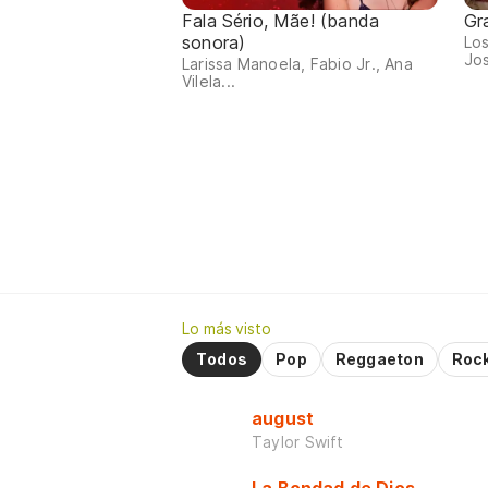
Fala Sério, Mãe! (banda
Gr
sonora)
Los
Jos
Larissa Manoela, Fabio Jr., Ana
Vilela...
Lo más visto
Todos
Pop
Reggaeton
Roc
august
Taylor Swift