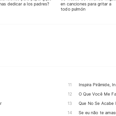
mas dedicar a los padres?
en canciones para gritar a
todo pulmón
Inspira Pirâmide, I
O Que Você Me F
r
Que No Se Acabe 
Se eu não te amas