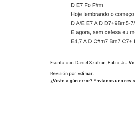
D E7 Fo F#m
Hoje lembrando o começo
D A/E E7 A D D7+9Bm5-7
E agora, sem defesa eu me
E4,7 A D C#m7 Bm7 C7+ 
Escrita por: Daniel Szafran, Fabio Jr..
Ve
Revisión por
Edimar
.
¿Viste algún error? Envíanos una revis