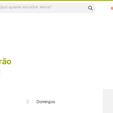
Su
rão
Domingos