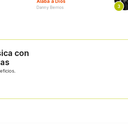
Alaba a Dios
Danny Berrios
sica con
vas
ficios.