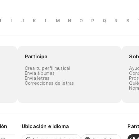
H
I
J
K
L
M
N
O
P
Q
R
S
Participa
Sob
Crea tu perfil musical
Ayu
Envía álbumes
Cond
Envía letras
Prot
Correcciones de letras
Qui
Norm
ión
Ubicación e idioma
Pant