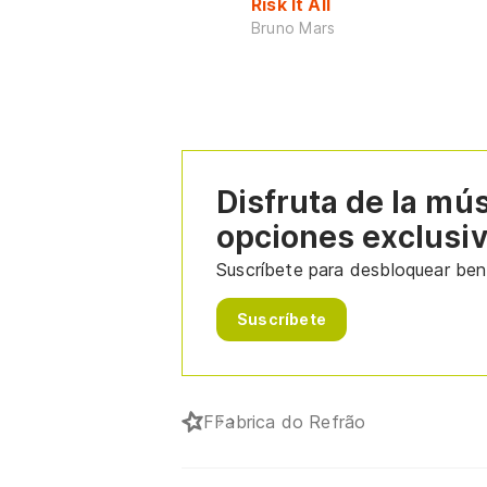
Risk It All
Bruno Mars
Disfruta de la mú
opciones exclusi
Suscríbete para desbloquear bene
Suscríbete
F
Fabrica do Refrão