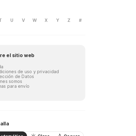
T
U
V
W
X
Y
Z
#
re el sitio web
da
iciones de uso y privacidad
ección de Datos
énes somos
as para envío
alla