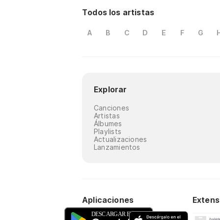
Todos los artistas
A
B
C
D
E
F
G
Explorar
Canciones
Artistas
Álbumes
Playlists
Actualizaciones
Lanzamientos
Aplicaciones
Extens