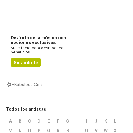
Disfruta de la música con
opciones exclusivas
Suscríbete para desbloquear
beneficios.
Suscríbete
F
Fabulous Girls
Todos los artistas
A
B
C
D
E
F
G
H
I
J
K
L
M
N
O
P
Q
R
S
T
U
V
W
X