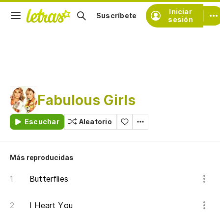
Iniciar
Suscríbete
sesión
Fabulous Girls
Escuchar
Aleatorio
Más reproducidas
Butterflies
I Heart You