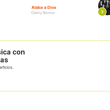
Alaba a Dios
Danny Berrios
sica con
vas
ficios.