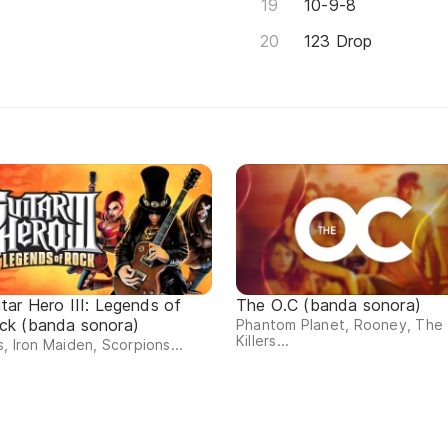
10-9-8
123 Drop
itar Hero III: Legends of
The O.C (banda sonora)
ck (banda sonora)
Phantom Planet, Rooney, The
Killers...
s, Iron Maiden, Scorpions...