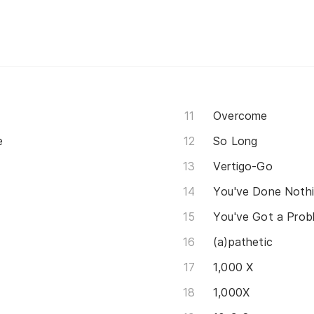
Overcome
e
So Long
Vertigo-Go
You've Done Noth
You've Got a Prob
(a)pathetic
1,000 X
1,000X