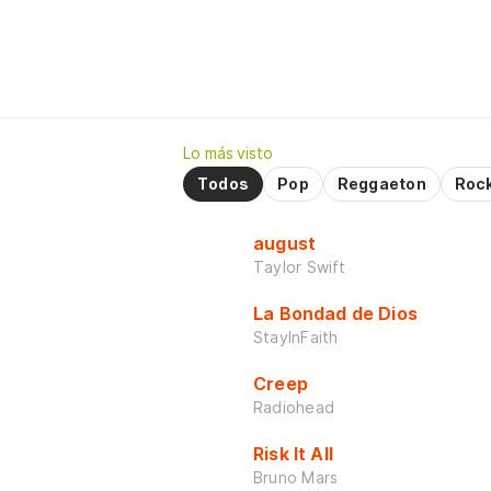
Lo más visto
Todos
Pop
Reggaeton
Roc
august
Taylor Swift
La Bondad de Dios
StayInFaith
Creep
Radiohead
Risk It All
Bruno Mars