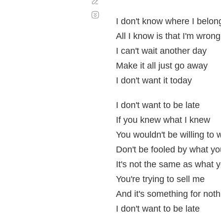
Corregir
Desplazamiento
automático
I don't know where I belon
All I know is that I'm wrong
I can't wait another day
Make it all just go away
I don't want it today
I don't want to be late
If you knew what I knew
You wouldn't be willing to 
Don't be fooled by what yo
It's not the same as what 
You're trying to sell me
And it's something for noth
I don't want to be late