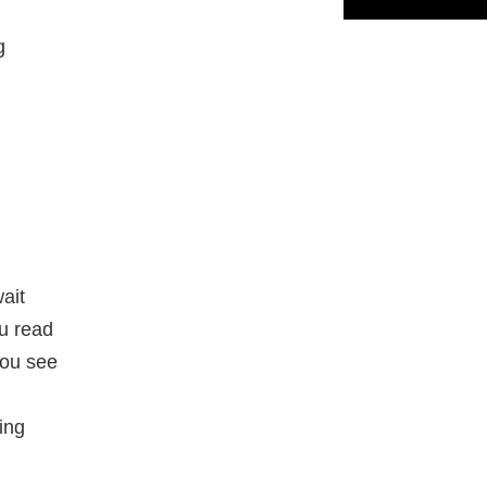
g
wait
u read
you see
ing