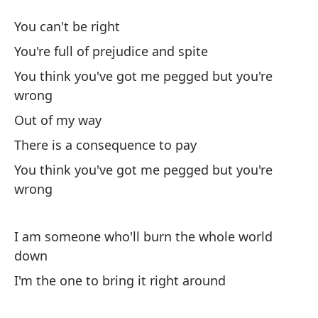
Re
You can't be right
Re
You're full of prejudice and spite
You think you've got me pegged but you're
No
wrong
Out of my way
Es
There is a consequence to pay
Yo
You think you've got me pegged but you're
Cr
wrong
eq
Yo
I am someone who'll burn the whole world
down
Fu
I'm the one to bring it right around
Ha