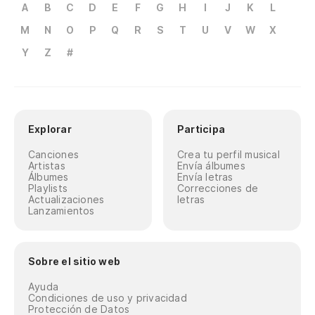
A
B
C
D
E
F
G
H
I
J
K
L
M
N
O
P
Q
R
S
T
U
V
W
X
Y
Z
#
Explorar
Participa
Canciones
Crea tu perfil musical
Artistas
Envía álbumes
Álbumes
Envía letras
Playlists
Correcciones de
Actualizaciones
letras
Lanzamientos
Sobre el sitio web
Ayuda
Condiciones de uso y privacidad
Protección de Datos