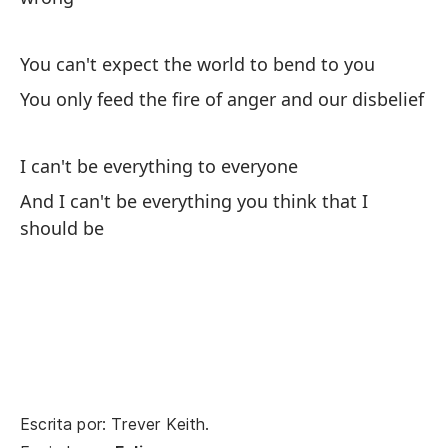
Es
You can't expect the world to bend to you
Pe
You only feed the fire of anger and our disbelief
I can't be everything to everyone
Es
And I can't be everything you think that I
should be
No
I 
Cr
eq
Yo
Escrita por: Trever Keith.
No