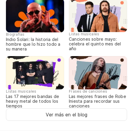
No
I 
Listas musicales
Biografías
Canciones sobre mayo:
Indio Solari: la historia del
Y 
celebra el quinto mes del
hombre que lo hizo todo a
se
año
su manera
An
Listas musicales
Frases de canciones
Las 17 mejores bandas de
Las mejores frases de Robe
heavy metal de todos los
Iniesta para recordar sus
tiempos
canciones
Ver más en el blog