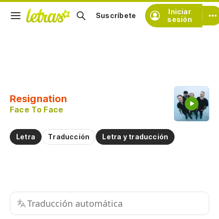
Iniciar
Suscríbete
sesión
Copiar fragmento
Copiar toda la letra
Resignation
Practicar la pronunciación de
Face To Face
Comentar sobre este fragmento
Letra
Traducción
Letra y traducción
Traducción automática