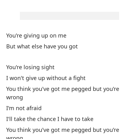
Th
Cr
eq
You're giving up on me
Yo
But what else have you got
So
You're losing sight
I 
I won't give up without a fight
So
You think you've got me pegged but you're
wrong
I'
I'm not afraid
I'll take the chance I have to take
You think you've got me pegged but you're
wrong