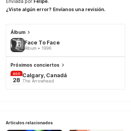
Enviada por
Felipe
.
¿Viste algún error? Envíanos una revisión.
To
I'
Álbum
Cr
Face To Face
eq
Álbum • 1996
Yo
Próximos conciertos
No
AGO
Calgary, Canadá
28
The Arrowhead
an
Yo
So
in
Artículos relacionados
Yo