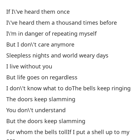
Pa
If I\'ve heard them once
Fo
I\'ve heard them a thousand times before
I\'m in danger of repeating myself
Si
But I don\'t care anymore
Lo
Sleepless nights and world weary days
I\
I live without you
But life goes on regardless
Es
I don\'t know what to doThe bells keep ringing
I\
The doors keep slamming
Pe
You don\'t understand
But the doors keep slamming
No
For whom the bells tollIf I put a shell up to my
Sl