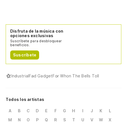
Disfruta de la música con
opciones exclusivas
Suscríbete para desbloquear
beneficios.
Suscríbete
Industrial
Fad Gadget
For Whon The Bells Toll
Todos los artistas
A
B
C
D
E
F
G
H
I
J
K
L
M
N
O
P
Q
R
S
T
U
V
W
X