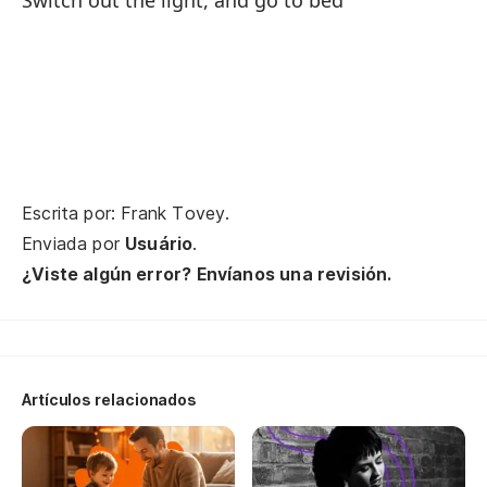
Switch out the light, and go to bed
Bu
Pa
ca
Fo
Pu
Escrita por: Frank Tovey.
Enviada por
Usuário
.
A 
¿Viste algún error? Envíanos una revisión.
Ev
Es
Artículos relacionados
Po
Un