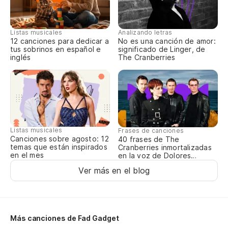
Pe
Listas musicales
Analizando letras
Bu
12 canciones para dedicar a
No es una canción de amor:
tus sobrinos en español e
significado de Linger, de
inglés
The Cranberries
To
si
Yo
La
Listas musicales
Frases de canciones
Canciones sobre agosto: 12
40 frases de The
Th
temas que están inspirados
Cranberries inmortalizadas
en el mes
en la voz de Dolores
O’Riordan
No
Ver más en el blog
Pe
Bu
Más canciones de Fad Gadget