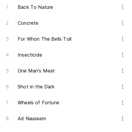
Po
Back To Nature
se
Concrete
Fo
be
For Whon The Bells Toll
Ag
Insecticide
Sw
One Man's Meat
Shot in the Dark
Wheels of Fortune
Ad Nauseam