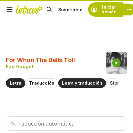
Iniciar
Suscríbete
sesión
Copiar fragmento
Copiar toda la letra
For Whon The Bells Toll
Practicar la pronunciación de
Fad Gadget
Comentar sobre este fragmento
Letra
Traducción
Letra y traducción
Significad
Traducción automática