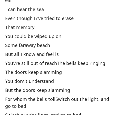
ear
I can hear the sea
Vi
Even though I\'ve tried to erase
Pe
That memory
Bu
You could be wiped up on
Some faraway beach
No
But all I know and feel is
I 
You\'re still out of reachThe bells keep ringing
La
The doors keep slamming
Th
You don\'t understand
But the doors keep slamming
No
For whom the bells tollSwitch out the light, and
go to bed
Pe