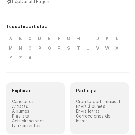
Pop
Donald Fagen
Todos los artistas
A
B
C
D
E
F
G
H
I
J
K
L
M
N
O
P
Q
R
S
T
U
V
W
X
Y
Z
#
Explorar
Participa
Canciones
Crea tu perfil musical
Artistas
Envía álbumes
Álbumes
Envía letras
Playlists
Correcciones de
Actualizaciones
letras
Lanzamientos