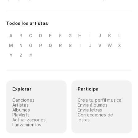
Todos los artistas
A
B
C
D
E
F
G
H
I
J
K
L
M
N
O
P
Q
R
S
T
U
V
W
X
Y
Z
#
Explorar
Participa
Canciones
Crea tu perfil musical
Artistas
Envía álbumes
Álbumes
Envía letras
Playlists
Correcciones de
Actualizaciones
letras
Lanzamientos