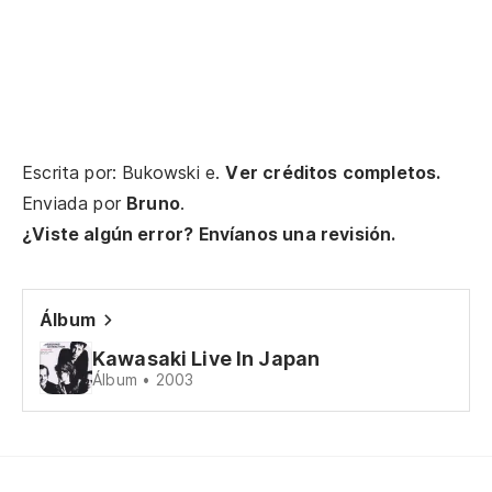
Mi
My
Ta
Ma
Escrita por: Bukowski e.
Ver créditos completos.
Enviada por
Bruno
.
As
¿Viste algún error? Envíanos una revisión.
So
Pe
Álbum
Bu
Kawasaki Live In Japan
Álbum • 2003
Pe
Bu