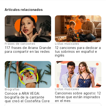
No
Artículos relacionados
No
Do
As
Frases de canciones
Listas musicales
So
117 frases de Ariana Grande
12 canciones para dedicar a
para compartir en las redes
tus sobrinos en español e
inglés
Pe
Bu
Pe
Bu
Listas musicales
Biografías
Canciones sobre agosto: 12
Conoce a ARIA VEGA:
temas que están inspirados
biografía de la cantante
No
en el mes
que creó el Costeñita Core