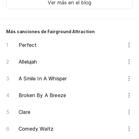
Ver más en el blog
No
No
Más canciones de Fairground Attraction
Do
Perfect
No
Allelujah
No
A Smile In A Whisper
No
Broken By A Breeze
Do
Clare
Comedy Waltz