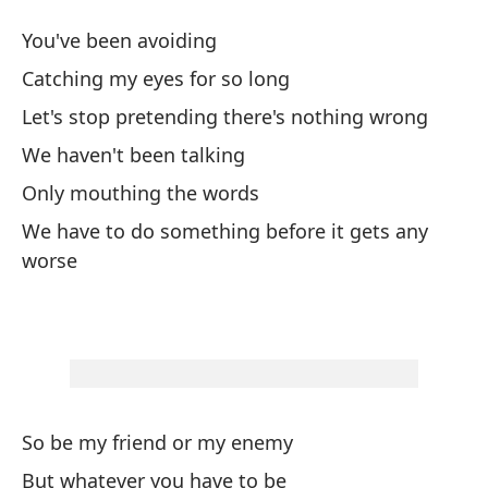
No
You've been avoiding
Do
Catching my eyes for so long
Let's stop pretending there's nothing wrong
Ha
We haven't been talking
Ev
Only mouthing the words
Ca
We have to do something before it gets any
worse
De
Le
No
We
So be my friend or my enemy
So
But whatever you have to be