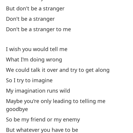
But don't be a stranger
Te
Don't be a stranger
We
Don't be a stranger to me
I wish you would tell me
What I'm doing wrong
We could talk it over and try to get along
As
So I try to imagine
So
My imagination runs wild
Pe
Maybe you're only leading to telling me
goodbye
Bu
So be my friend or my enemy
Pe
But whatever you have to be