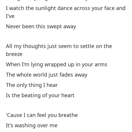
I watch the sunlight dance across your face and
Pu
I've
I 
Never been this swept away
Es
All my thoughts just seem to settle on the
Be
breeze
Ve
When I'm lying wrapped up in your arms
I 
The whole world just fades away
The only thing I hear
Y 
Is the beating of your heart
Ne
'Cause I can feel you breathe
To
br
It's washing over me