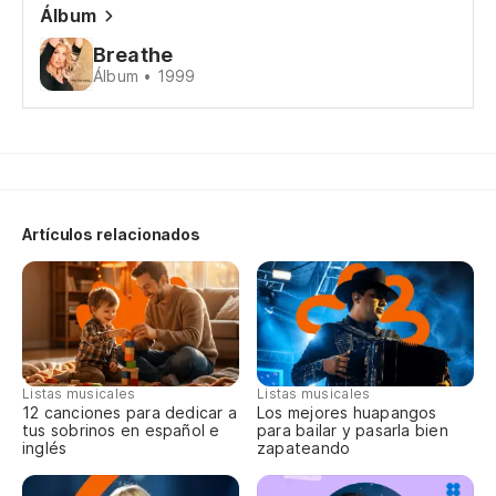
Álbum
'C
Breathe
Me
Álbum • 1999
Y 
An
Artículos relacionados
No
Th
Be
se
Listas musicales
Listas musicales
Ba
12 canciones para dedicar a
Los mejores huapangos
tus sobrinos en español e
para bailar y pasarla bien
inglés
zapateando
Di