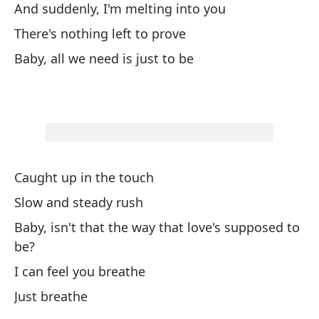
Al
And suddenly, I'm melting into you
There's nothing left to prove
Cu
Baby, all we need is just to be
Wh
El
Th
Lo
Caught up in the touch
Slow and steady rush
Es
Baby, isn't that the way that love's supposed to
Is
be?
I can feel you breathe
Po
Just breathe
'C