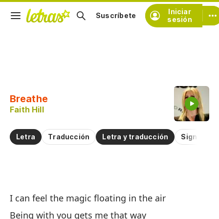
Iniciar
Suscríbete
sesión
Copiar fragmento
Copiar toda la letra
Breathe
Practicar la pronunciación de
Faith Hill
Comentar sobre este fragmento
Letra
Traducción
Letra y traducción
Significad
Re
I can feel the magic floating in the air
B
Being with you gets me that way