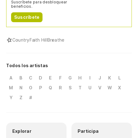
Suscríbete para desbloquear
beneficios.
Suscríbete
Country
Faith Hill
Breathe
Todos los artistas
A
B
C
D
E
F
G
H
I
J
K
L
M
N
O
P
Q
R
S
T
U
V
W
X
Y
Z
#
Explorar
Participa