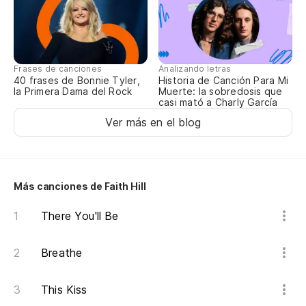
Un
Sl
Frases de canciones
Analizando letras
40 frases de Bonnie Tyler,
Historia de Canción Para Mi
Be
la Primera Dama del Rock
Muerte: la sobredosis que
casi mató a Charly García
el
Ver más en el blog
Ba
Pu
Más canciones de Faith Hill
So
There You'll Be
Breathe
Di
This Kiss
Un