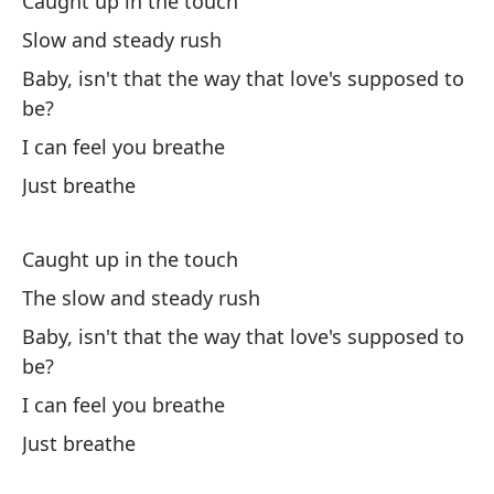
Caught up in the touch
Slow and steady rush
Di
Baby, isn't that the way that love's supposed to
be?
Un
I can feel you breathe
Sl
Just breathe
Be
el
Caught up in the touch
Ba
The slow and steady rush
Pu
Baby, isn't that the way that love's supposed to
be?
So
I can feel you breathe
Just breathe
De