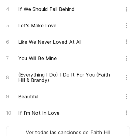
Th
If We Should Fall Behind
Be
Let's Make Love
el
Ba
Like We Never Loved At All
Pu
You Will Be Mine
So
(Everything I Do) I Do It For You (Faith
Hill & Brandy)
Pu
Beautiful
I 
If I'm Not In Love
Es
Ver todas las canciones
de Faith Hill
Be