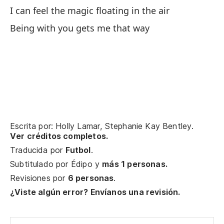
de
I can feel the magic floating in the air
In
Being with you gets me that way
Mi
As
Es
I'
Escrita por: Holly Lamar, Stephanie Kay Bentley.
Y
Ver créditos completos.
Traducida por
Futbol
.
Subtitulado por
Édipo
y
más 1 personas.
Qu
Revisiones por
6 personas
.
Th
¿Viste algún error? Envíanos una revisión.
Po