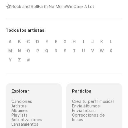
Rock and Roll
Faith No More
We Care A Lot
Todos los artistas
A
B
C
D
E
F
G
H
I
J
K
L
M
N
O
P
Q
R
S
T
U
V
W
X
Y
Z
#
Explorar
Participa
Canciones
Crea tu perfil musical
Artistas
Envía álbumes
Álbumes
Envía letras
Playlists
Correcciones de
Actualizaciones
letras
Lanzamientos