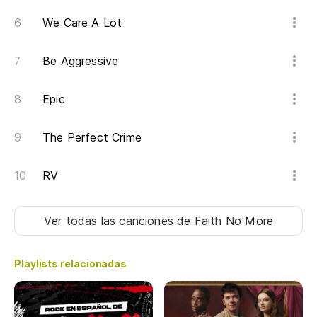
Ab
We Care A Lot
¡Q
Be Aggressive
Oh
Epic
ha
The Perfect Crime
Oh
RV
Oh
ha
Ver todas las canciones
de Faith No More
Oh
Playlists relacionadas