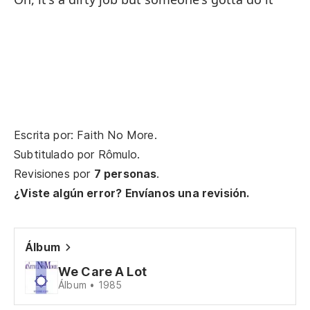
Oh
N
Ac
la
Escrita por: Faith No More.
Ab
Subtitulado por
Rômulo
.
Revisiones por
7 personas
.
N
¿Viste algún error? Envíanos una revisión.
Ac
Álbum
Ab
We Care A Lot
N
Álbum • 1985