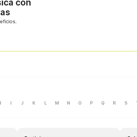
sica con
vas
ficios.
H
I
J
K
L
M
N
O
P
Q
R
S