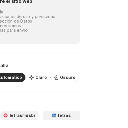
re el sitio web
da
iciones de uso y privacidad
ección de Datos
énes somos
as para envío
alla
Automático
Claro
Oscuro
letrasmusbr
letras