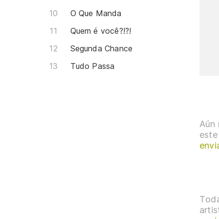
O Que Manda
Quem é você?!?!
Segunda Chance
Tudo Passa
Aún 
este
envi
Toda
arti