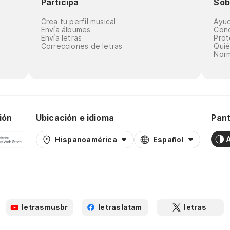
Participa
Sob
Crea tu perfil musical
Ayu
Envía álbumes
Cond
Envía letras
Prot
Correcciones de letras
Qui
Norm
ión
Ubicación e idioma
Pant
Hispanoamérica
Español
letrasmusbr
letraslatam
letras