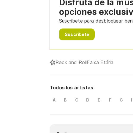
Disfruta de la mú
opciones exclusi
Suscríbete para desbloquear bene
Suscríbete
Rock and Roll
Faixa Etária
Todos los artistas
A
B
C
D
E
F
G