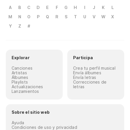
A
B
C
D
E
F
G
H
I
J
K
L
M
N
O
P
Q
R
S
T
U
V
W
X
Y
Z
#
Explorar
Participa
Canciones
Crea tu perfil musical
Artistas
Envía álbumes
Álbumes
Envía letras
Playlists
Correcciones de
Actualizaciones
letras
Lanzamientos
Sobre el sitio web
Ayuda
Condiciones de uso y privacidad