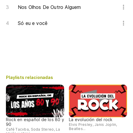
Nos Olhos De Outro Alguem
Só eu e você
Playlists relacionadas
Rock en español de los 80 y
La evolución del rock
90
Elvis Presley, Janis Joplin,
Beatles...
Café Tacvba, Soda Stereo, La