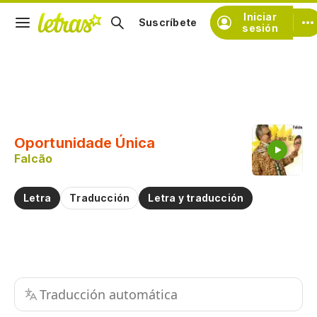
Iniciar
Suscríbete
sesión
Copiar fragmento
Copiar toda la letra
Oportunidade Única
Practicar la pronunciación de
Falcão
Comentar sobre este fragmento
Letra
Traducción
Letra y traducción
Traducción automática