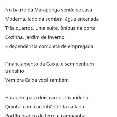
O
No bairro da Maraponga vende-se casa
O
Moderna, lado da sombra, água encanada
Três quartos, uma suíte, ônibus na porta
En
Cozinha, jardim de inverno
No
E dependência completa de empregada
Mo
Mo
Financiamento da Caixa, e sem nenhum
trabalho
Tr
Vem pra Caixa você também
pu
Tr
Garagem para dois carros, lavanderia
Co
Quintal com cacimbão toda isolada
Co
Portão branco de ferro e campainha