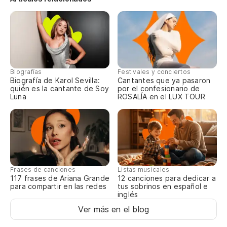
Y 
E 
Fi
Fi
Biografías
Festivales y conciertos
Biografía de Karol Sevilla:
Cantantes que ya pasaron
quién es la cantante de Soy
por el confesionario de
Si
Luna
ROSALÍA en el LUX TOUR
Si
Y 
E 
Frases de canciones
Listas musicales
117 frases de Ariana Grande
12 canciones para dedicar a
Y 
para compartir en las redes
tus sobrinos en español e
inglés
E 
Ver más en el blog