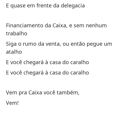
Qu
E quase em frente da delegacia
Po
Financiamento da Caixa, e sem nenhum
Po
trabalho
Ba
Siga o rumo da venta, ou então pegue um
atalho
Ba
E você chegará à casa do caralho
E você chegará à casa do caralho
Vem pra Caixa você também,
Fi
Vem!
Fi
Ve