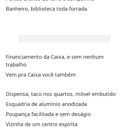
Banheiro, biblioteca toda forrada
Y 
E 
Fi
Fi
Financiamento da Caixa, e sem nenhum
trabalho
Ve
Vem pra Caixa você também
Ve
Dispensa, taco nos quartos, móvel embutido
Ga
Esquadria de alumínio anodizada
Ga
Poupança facilitada e sem deságio
Pa
Vizinha de um centro espírita