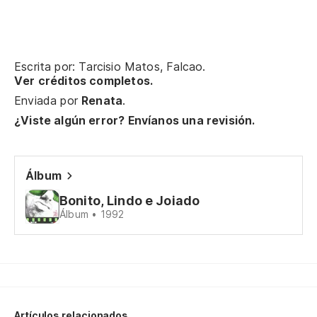
Ve
De
Escrita por: Tarcisio Matos, Falcao.
e
Ver créditos completos.
Enviada por
Renata
.
Di
¿Viste algún error? Envíanos una revisión.
Ca
Es
Álbum
Ah
Bonito, Lindo e Joiado
Álbum • 1992
Po
Ve
Vi
Artículos relacionados