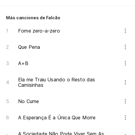
Ve
Ve
Más canciones de Falcão
¡V
Fome zero-a-zero
Que Pena
A+B
Ela me Traiu Usando o Resto das
Camisinhas
No Cume
A Esperança É a Única Que Morre
A Sociedade Não Pode Viver Sem As