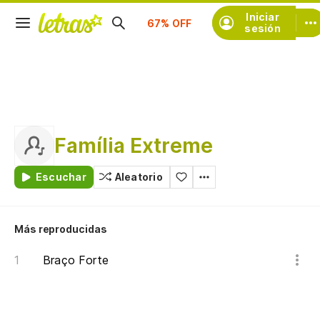
Suscríbete
Iniciar
sesión
Família Extreme
Escuchar
Aleatorio
Más reproducidas
Braço Forte