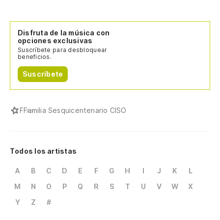
Disfruta de la música con
opciones exclusivas
Suscríbete para desbloquear
beneficios.
Suscríbete
F
Familia Sesquicentenario CISO
Todos los artistas
A
B
C
D
E
F
G
H
I
J
K
L
M
N
O
P
Q
R
S
T
U
V
W
X
Y
Z
#