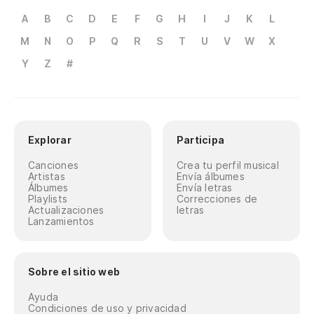
A
B
C
D
E
F
G
H
I
J
K
L
M
N
O
P
Q
R
S
T
U
V
W
X
Y
Z
#
Explorar
Participa
Canciones
Crea tu perfil musical
Artistas
Envía álbumes
Álbumes
Envía letras
Playlists
Correcciones de
Actualizaciones
letras
Lanzamientos
Sobre el sitio web
Ayuda
Condiciones de uso y privacidad