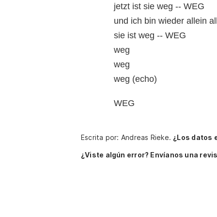
jetzt ist sie weg -- WEG
und ich bin wieder allein al
sie ist weg -- WEG
weg
weg
weg (echo)
WEG
Escrita por: Andreas Rieke.
¿Los datos 
¿Viste algún error? Envíanos una revis