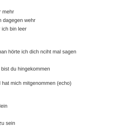
r mehr
ch dagegen wehr
ich bin leer
man hörte ich dich nciht mal sagen
o bist du hingekommen
und hat mich mitgenommen (echo)
lein
zu sein