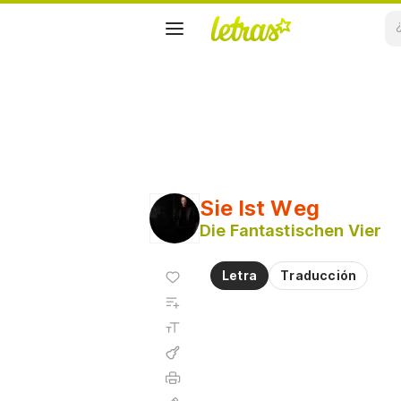
Sie Ist Weg
Die Fantastischen Vier
Agregar
Letra
Traducción
a
Agregar
favoritos
a
Tamaño
playlist
de la
fuente
Acordes
Imprimir