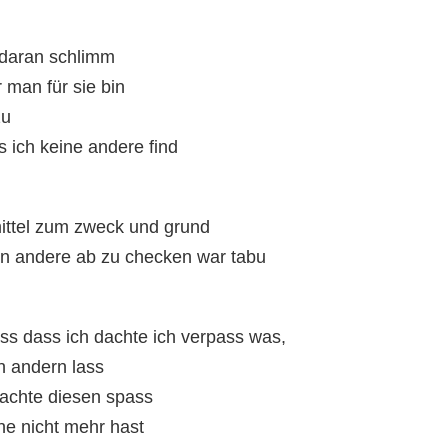
s daran schlimm
r man für sie bin
zu
 ich keine andere find
 mittel zum zweck und grund
ken andere ab zu checken war tabu
ss dass ich dachte ich verpass was,
n andern lass
achte diesen spass
ine nicht mehr hast