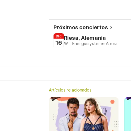
Próximos conciertos
DIC
Riesa, Alemania
16
WT Energiesysteme Arena
Artículos relacionados