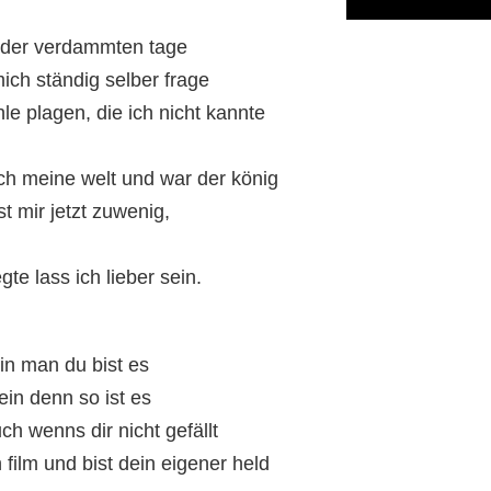
r der verdammten tage
ich ständig selber frage
le plagen, die ich nicht kannte
rch meine welt und war der könig
st mir jetzt zuwenig,
te lass ich lieber sein.
ein man du bist es
in denn so ist es
ch wenns dir nicht gefällt
film und bist dein eigener held