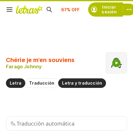
Suscríbete
Iniciar
sesión
Copiar fragmento
Copiar toda la letra
Chérie je m'en souviens
Practicar la pronunciación de
Farago Johnny
Comentar sobre este fragmento
Letra
Traducción
Letra y traducción
Traducción automática