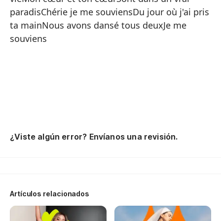
Mi
paradisChérie je me souviensDu jour où j'ai pris
Es
ta mainNous avons dansé tous deuxJe me
souviens
Re
La
El
La
Y 
Sé
¿Viste algún error? Envíanos una revisión.
El
En
Mi
Artículos relacionados
Es
Re