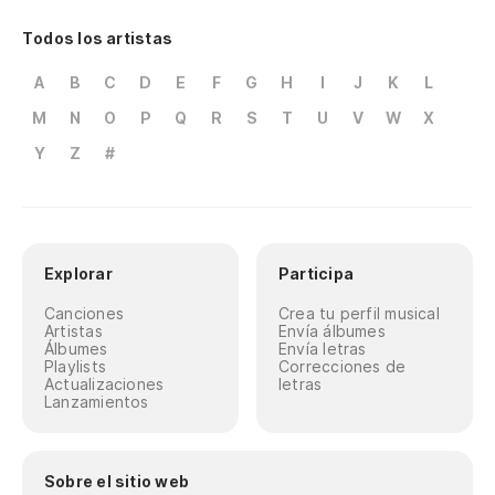
Todos los artistas
A
B
C
D
E
F
G
H
I
J
K
L
M
N
O
P
Q
R
S
T
U
V
W
X
Y
Z
#
Explorar
Participa
Canciones
Crea tu perfil musical
Artistas
Envía álbumes
Álbumes
Envía letras
Playlists
Correcciones de
Actualizaciones
letras
Lanzamientos
Sobre el sitio web