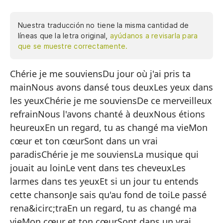
Nuestra traducción no tiene la misma cantidad de
líneas que la letra original,
ayúdanos a revisarla para
que se muestre correctamente.
Chérie je me souviensDu jour où j'ai pris ta
Re
mainNous avons dansé tous deuxLes yeux dans
De
les yeuxChérie je me souviensDe ce merveilleux
Ba
refrainNous l'avons chanté à deuxNous étions
Oj
heureuxEn un regard, tu as changé ma vieMon
cœur et ton cœurSont dans un vrai
Re
paradisChérie je me souviensLa musique qui
De
jouait au loinLe vent dans tes cheveuxLes
Lo
larmes dans tes yeuxEt si un jour tu entends
cette chansonJe sais qu'au fond de toiLe passé
Ér
rena&icirc;traEn un regard, tu as changé ma
En
vieMon cœur et ton cœurSont dans un vrai