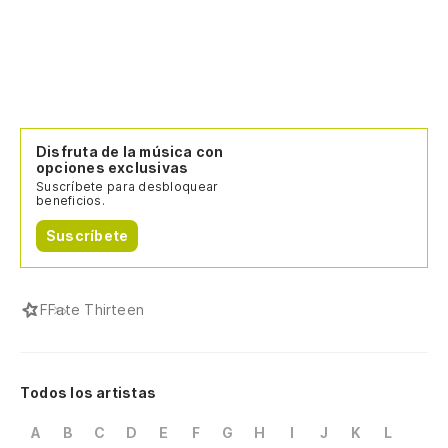
Disfruta de la música con
opciones exclusivas
Suscríbete para desbloquear
beneficios.
Suscríbete
F
Fate Thirteen
Todos los artistas
A
B
C
D
E
F
G
H
I
J
K
L