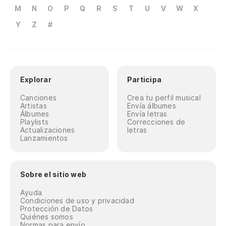
M
N
O
P
Q
R
S
T
U
V
W
X
Y
Z
#
Explorar
Participa
Canciones
Crea tu perfil musical
Artistas
Envía álbumes
Álbumes
Envía letras
Playlists
Correcciones de
Actualizaciones
letras
Lanzamientos
Sobre el sitio web
Ayuda
Condiciones de uso y privacidad
Protección de Datos
Quiénes somos
Normas para envío