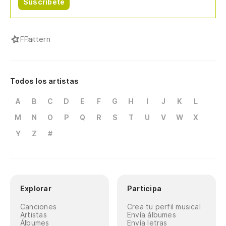
Suscríbete
F
Fattern
Todos los artistas
A
B
C
D
E
F
G
H
I
J
K
L
M
N
O
P
Q
R
S
T
U
V
W
X
Y
Z
#
Explorar
Participa
Canciones
Crea tu perfil musical
Artistas
Envía álbumes
Álbumes
Envía letras