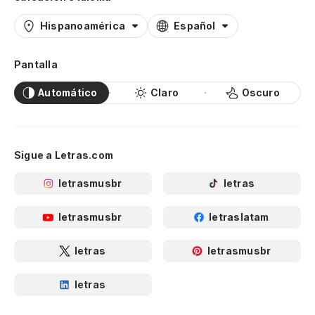
Hispanoamérica
Español
Pantalla
Automático
Claro
Oscuro
Sigue a Letras.com
letrasmusbr
letras
letrasmusbr
letraslatam
letras
letrasmusbr
letras