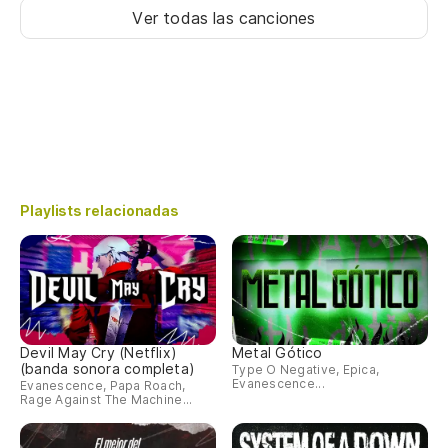
Ver todas las canciones
Playlists relacionadas
Devil May Cry (Netflix)
Metal Gótico
(banda sonora completa)
Type O Negative, Epica,
Evanescence...
Evanescence, Papa Roach,
Rage Against The Machine...