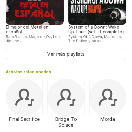
El mejor del Metal en
System of a Down: Wake
español
Up Tour! (setlist completo)
Rata Blanca, Mägo de Oz, Leo
System Of A Down, Madonna,
Jimenez...
The Police y otros
Ver más playlists
Artistas relacionados
Final Sacrifice
Bridge To
Morda
Solace