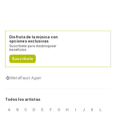
Disfruta de la música con
opciones exclusivas
Suscríbete para desbloquear
beneficios.
Suscríbete
Metal
Faust Again
Todos los artistas
A
B
C
D
E
F
G
H
I
J
K
L