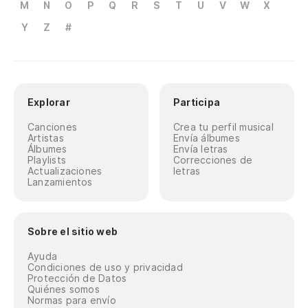
M
N
O
P
Q
R
S
T
U
V
W
X
Y
Z
#
Explorar
Participa
Canciones
Crea tu perfil musical
Artistas
Envía álbumes
Álbumes
Envía letras
Playlists
Correcciones de
Actualizaciones
letras
Lanzamientos
Sobre el sitio web
Ayuda
Condiciones de uso y privacidad
Protección de Datos
Quiénes somos
Normas para envío