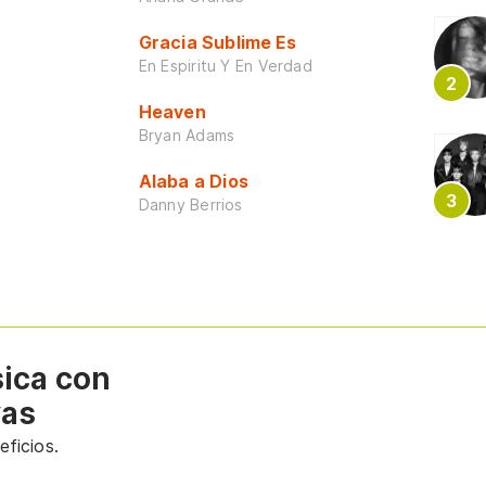
Gracia Sublime Es
En Espiritu Y En Verdad
Heaven
Bryan Adams
Alaba a Dios
Danny Berrios
sica con
vas
ficios.