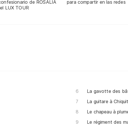
 confesionario de ROSALÍA
para compartir en las redes
 el LUX TOUR
La gavotte des bâ
La guitare à Chiqui
Le chapeau à plum
Le régiment des m