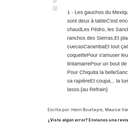
Corregir
Desplazamiento
automático
1 - Les gauchos du Mexiqu
sont deux à tableC'est en
chaudLes Pédro, les Sanch
ranchos des Sierras,Et p
cuecasCarambaEt tout çaÇa s
coquettePour s'amuser leur
tintamarrePour un bout de 
Pour Chiquita la belleSanc
sa rapièreEt coupa... la l
lasso.{au Refrain}
Escrita por: Henri Bourtayre, Maurice V
¿Viste algún error? Envíanos una revis