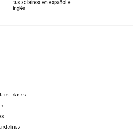
tus sobrinos en español e
inglés
tons blancs
ta
es
andolines