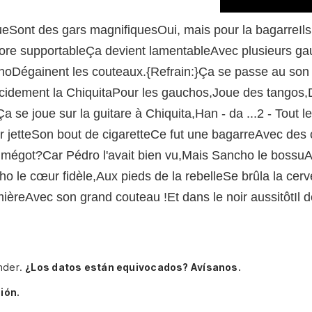
eSont des gars magnifiquesOui, mais pour la bagarreIls 
core supportableÇa devient lamentableAvec plusieurs gau
oDégainent les couteaux.{Refrain:}Ça se passe au son d
lacidement la ChiquitaPour les gauchos,Joue des tango
e joue sur la guitare à Chiquita,Han - da ...2 - Tout le
 jetteSon bout de cigaretteCe fut une bagarreAvec des c
mégot?Car Pédro l'avait bien vu,Mais Sancho le bossuAva
ho le cœur fidèle,Aux pieds de la rebelleSe brûla la ce
umièreAvec son grand couteau !Et dans le noir aussitôtI
ander.
¿Los datos están equivocados? Avísanos.
ión.