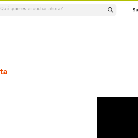
Su
ita