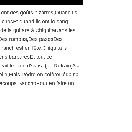
/
ont des goûts bizarres,Quand ils
chosEt quand ils ont le sang
e la guitare à ChiquitaDans les
s,Des rumbas,Des pasosDes
 ranch est en fête,Chiquita la
ris barbaresEt tout ce
it le pied d'ssus !{au Refrain}3 -
rvelle,Mais Pédro en colèreDégaina
l découpa SanchoPour en faire un