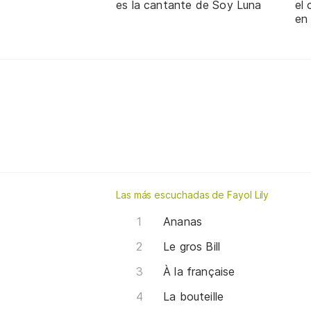
es la cantante de Soy Luna
el
en
Las más escuchadas de Fayol Lily
Ananas
Le gros Bill
À la française
La bouteille