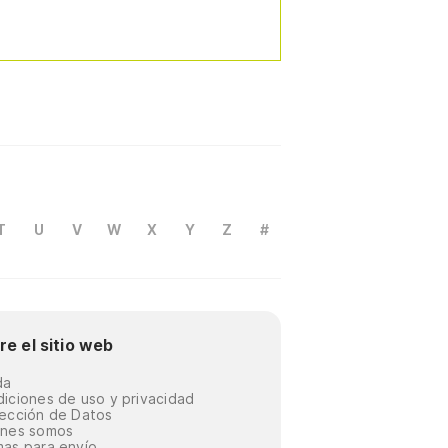
T
U
V
W
X
Y
Z
#
re el sitio web
da
iciones de uso y privacidad
ección de Datos
énes somos
as para envío