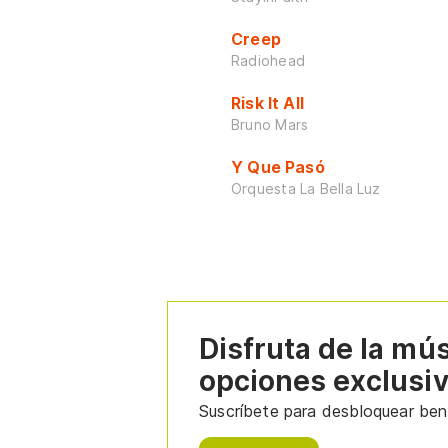
Creep
Radiohead
Risk It All
Bruno Mars
Y Que Pasó
Orquesta La Bella Luz
Disfruta de la mú
opciones exclusi
Suscríbete para desbloquear bene