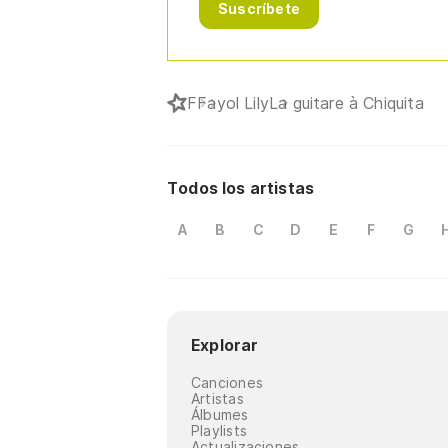
Suscríbete
F
Fayol Lily
La guitare à Chiquita
Todos los artistas
A
B
C
D
E
F
G
Explorar
Canciones
Artistas
Álbumes
Playlists
Actualizaciones