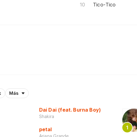
Tico-Tico
k
Más
Dai Dai (feat. Burna Boy)
Shakira
petal
Ariana Grande