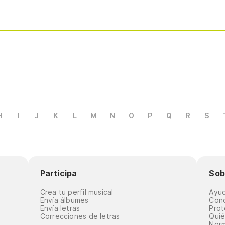
H
I
J
K
L
M
N
O
P
Q
R
S
Participa
Sob
Crea tu perfil musical
Ayu
Envía álbumes
Cond
Envía letras
Prot
Correcciones de letras
Qui
Norm