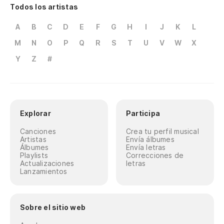
Todos los artistas
A
B
C
D
E
F
G
H
I
J
K
L
M
N
O
P
Q
R
S
T
U
V
W
X
Y
Z
#
Explorar
Participa
Canciones
Crea tu perfil musical
Artistas
Envía álbumes
Álbumes
Envía letras
Playlists
Correcciones de
Actualizaciones
letras
Lanzamientos
Sobre el sitio web