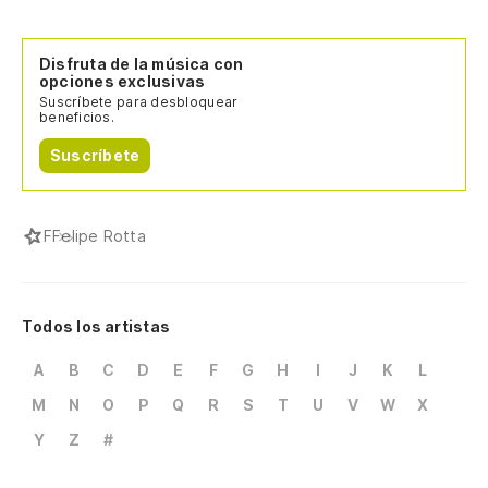
Disfruta de la música con
opciones exclusivas
Suscríbete para desbloquear
beneficios.
Suscríbete
F
Felipe Rotta
Todos los artistas
A
B
C
D
E
F
G
H
I
J
K
L
M
N
O
P
Q
R
S
T
U
V
W
X
Y
Z
#