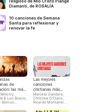
religioso de Mio Cristo Piange
Diamanti, de ROSALÍA
10 canciones de Semana
Santa para reflexionar y
renovar la fe
anzas
Las mejores
ianas de
canciones
ción: las más
cristianas más
chadas 2026
escuchadas 2024
Ministry,
Marcela Gandara,
lla & Luis Bueno,
Christine D'Clario,
 Berrios...
Ricardo Montaner...