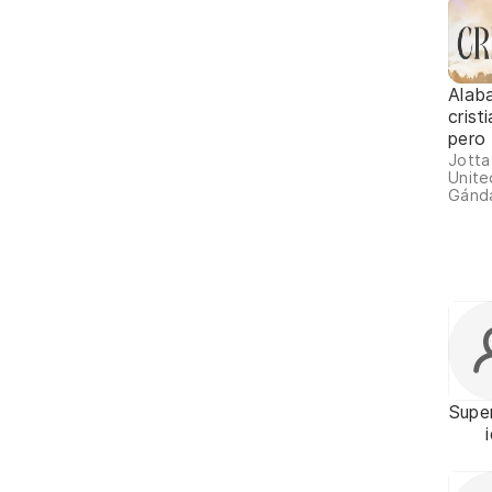
Alab
crist
pero
Jotta
Unite
Gánda
Supe