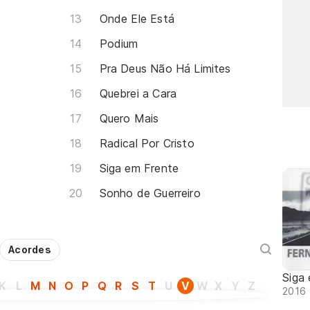
Onde Ele Está
Podium
Pra Deus Não Há Limites
Quebrei a Cara
Quero Mais
Radical Por Cristo
Siga em Frente
Sonho de Guerreiro
Acordes
Siga
K
L
M
N
O
P
Q
R
S
T
U
V
W
X
Y
Z
2016 