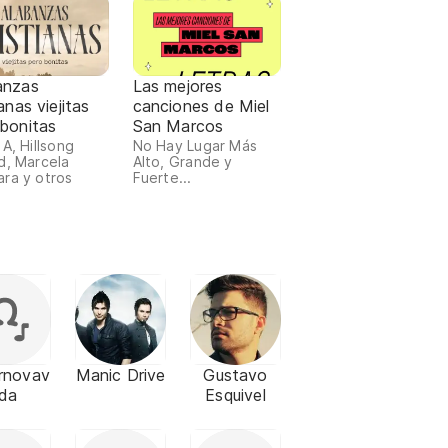
anzas
Las mejores
ianas viejitas
canciones de Miel
 bonitas
San Marcos
 A, Hillsong
No Hay Lugar Más
d, Marcela
Alto, Grande y
ra y otros
Fuerte...
rnovav
Manic Drive
Gustavo
ida
Esquivel