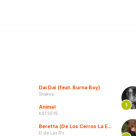
Dai Dai (feat. Burna Boy)
Shakira
Animal
KATSEYE
Beretta (De Los Cerros La Escuela)
El de Las R's