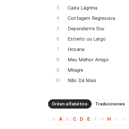
Cada Lágrima
Contagem Regressiva
Dependente Sou
Estreito ou Largo
Hosana
Meu Melhor Amigo
Milagre
Não Dá Mais
Orden alfabético
Traducciones
#
A
B
C
D
E
F
G
H
I
J