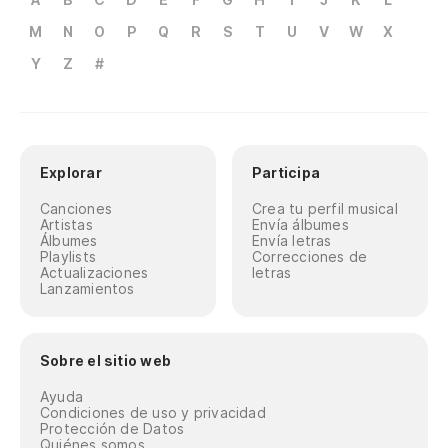
M
N
O
P
Q
R
S
T
U
V
W
X
Y
Z
#
Explorar
Participa
Canciones
Crea tu perfil musical
Artistas
Envía álbumes
Álbumes
Envía letras
Playlists
Correcciones de
Actualizaciones
letras
Lanzamientos
Sobre el sitio web
Ayuda
Condiciones de uso y privacidad
Protección de Datos
Quiénes somos