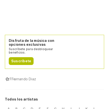
Disfruta de la música con
opciones exclusivas
Suscríbete para desbloquear
beneficios.
Suscríbete
F
Fernando Diaz
Todos los artistas
A
B
C
D
E
F
G
H
I
J
K
L