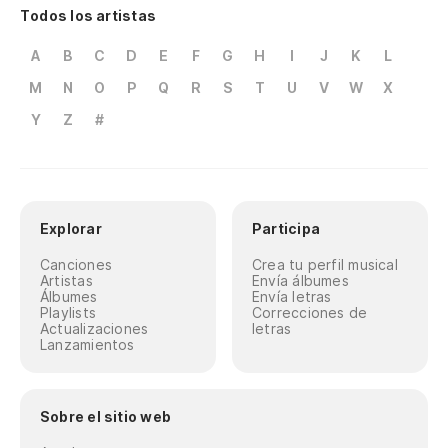
Todos los artistas
A
B
C
D
E
F
G
H
I
J
K
L
M
N
O
P
Q
R
S
T
U
V
W
X
Y
Z
#
Explorar
Participa
Canciones
Crea tu perfil musical
Artistas
Envía álbumes
Álbumes
Envía letras
Playlists
Correcciones de
Actualizaciones
letras
Lanzamientos
Sobre el sitio web