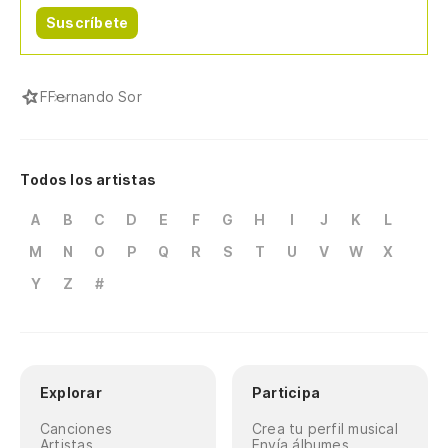
Suscríbete
F
Fernando Sor
Todos los artistas
A
B
C
D
E
F
G
H
I
J
K
L
M
N
O
P
Q
R
S
T
U
V
W
X
Y
Z
#
Explorar
Participa
Canciones
Crea tu perfil musical
Artistas
Envía álbumes