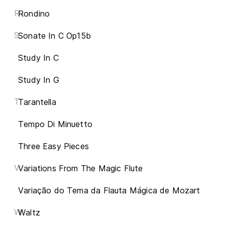
R
Rondino
S
Sonate In C Op15b
Study In C
Study In G
T
Tarantella
Tempo Di Minuetto
Three Easy Pieces
V
Variations From The Magic Flute
Variação do Tema da Flauta Mágica de Mozart
W
Waltz