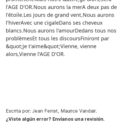
Lu
l'AGE D'OR.Nous aurons la merA deux pas de
Pe
l'étoile.Les jours de grand vent,Nous aurons
l'hiverAvec une cigaleDans ses cheveux
Se
blancs.Nous aurons l'amourDedans tous nos
T
problèmesEt tous les discoursFiniront par
Ex
&quot;je t'aime&quot;Vienne, vienne
alors,Vienne l'AGE D'OR.
En
Te
La
En
Te
De
Escrita por: Jean Ferrat, Maurice Vandair.
To
¿Viste algún error? Envíanos una revisión.
Qu