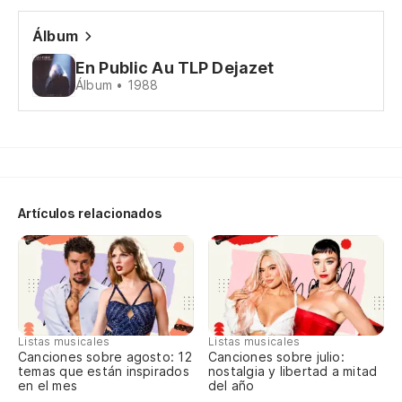
Pe
Álbum
Se
En Public Au TLP Dejazet
Te
Álbum • 1988
A 
Lo
Te
Co
Artículos relacionados
En
Te
De
Y 
Listas musicales
Listas musicales
Canciones sobre agosto: 12
Canciones sobre julio:
Te
temas que están inspirados
nostalgia y libertad a mitad
en el mes
del año
Ve