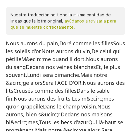
Nuestra traducción no tiene la misma cantidad de
líneas que la letra original,
ayúdanos a revisarla para
que se muestre correctamente.
Nous aurons du pain,Doré comme les fillesSous
Te
les soleils d'or.Nous aurons du vin,De celui qui
Do
pétilleM&ecirc;me quand il dort.Nous aurons
Ba
du sangDedans nos veines blanchesEt, le plus
Te
souvent,Lundi sera dimanche.Mais notre
&acirc;ge alorsSera l'AGE D'OR.Nous aurons des
De
litsCreusés comme des fillesDans le sable
In
fin.Nous aurons des fruits,Les m&ecirc;mes
Te
qu'on grappilleDans le champ voisin.Nous
aurons, bien s&ucirc;r,Dedans nos maisons
De
bl&ecirc;mes,Tous les becs d'azurQui là-haut se
Y,
promènent.Mais notre &acirc;ge alors,Sera