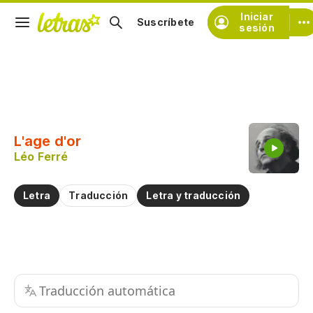
Iniciar
Suscríbete
sesión
Copiar fragmento
Copiar toda la letra
L'age d'or
Practicar la pronunciación de
Léo Ferré
Comentar sobre este fragmento
Letra
Traducción
Letra y traducción
Traducción automática