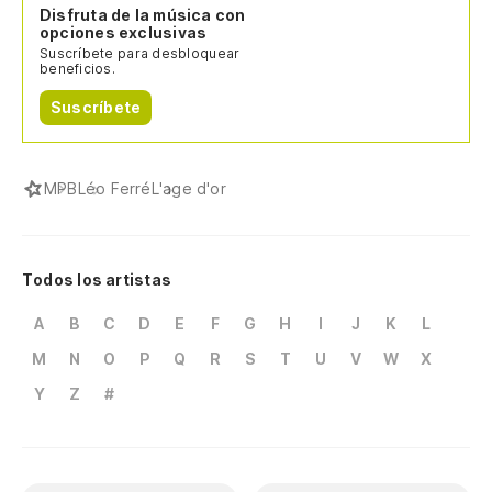
Disfruta de la música con
opciones exclusivas
Suscríbete para desbloquear
beneficios.
Suscríbete
MPB
Léo Ferré
L'age d'or
Todos los artistas
A
B
C
D
E
F
G
H
I
J
K
L
M
N
O
P
Q
R
S
T
U
V
W
X
Y
Z
#