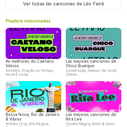
Ver todas las canciones
de Léo Ferré
Playlists relacionadas
As melhores do Caetano
Las mejores canciones de
Veloso
Chico Buarque
Sozinho, Oração ao Tempo,
Construção, Apesar de Você,
Você É Linda...
Cálice...
Bossa Nova, Rio de Janeiro
Las mejores canciones de
& Vibras
Rita Lee
Arlindo Cruz, Elis Regina,
Ovelha Negra, Amor & Sexo,