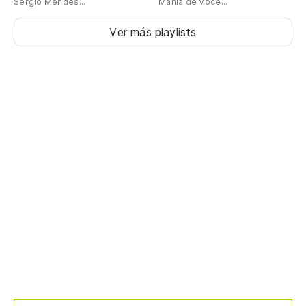
Sergio Mendes...
Mania de Você...
Ver más playlists