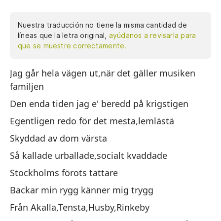
Nuestra traducción no tiene la misma cantidad de
líneas que la letra original,
ayúdanos a revisarla para
que se muestre correctamente.
Jag går hela vägen ut,när det gäller musiken
Yo
familjen
mú
Den enda tiden jag e' beredd på krigstigen
El
ba
Egentligen redo för det mesta,lemlästä
Re
Skyddad av dom värsta
Pr
Så kallade urballade,socialt kvaddade
Ll
Stockholms förots tattare
de
Backar min rygg känner mig trygg
Lo
Från Akalla,Tensta,Husby,Rinkeby
In