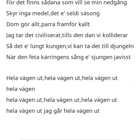
För det finns sådana som vill se min nedgång
De
Skyr inga medel,det e' seldi säsong
Po
Dom gör allt,parra framför kallt
No
Jag tar det civiliserat,tills den dan vi kolliderar
Lo
Så det e' lungt kungen,vi kan ta det till djungeln
Yo
När den feta kärringens sång e' sjungen javisst
co
As
Hela vägen ut,hela vägen ut,hela vägen ut
ju
hela vägen
Cu
cl
hela vägen ut,hela vägen ut,hela vägen ut
hela vägen ut jag går hela vägen ut
Ha
ha