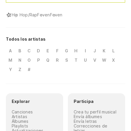
Hip Hop/Rap
Feven
Feven
Todos los artistas
A
B
C
D
E
F
G
H
I
J
K
L
M
N
O
P
Q
R
S
T
U
V
W
X
Y
Z
#
Explorar
Participa
Canciones
Crea tu perfil musical
Artistas
Envía álbumes
Álbumes
Envía letras
Playlists
Correcciones de
Actualizaciones
letras