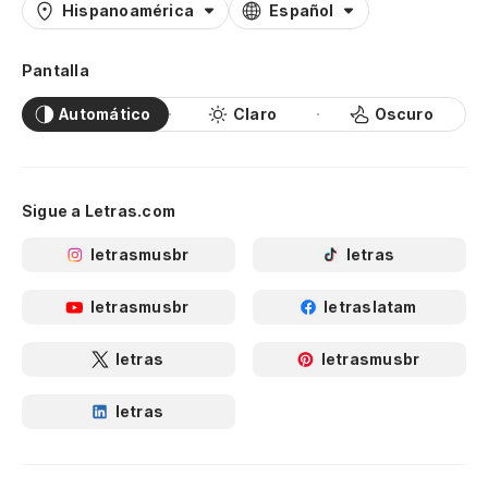
Hispanoamérica
Español
Pantalla
Automático
Claro
Oscuro
Sigue a Letras.com
letrasmusbr
letras
letrasmusbr
letraslatam
letras
letrasmusbr
letras