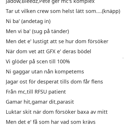
Jadow,Bleedz,Pete ger mc's komplex
O 
Tar ut vilken crew som helst lätt som....(knäpp)
Ni ba' (andetag in)
Ha
Men vi ba' (sug på tänder)
Men det e' lustigt att se hur dom försöker
Vo
När dom vet att GFX e' deras bödel
Ja
Vi glöder på scen till 100%
El
Ni gaggar utan nån kompetems
(c
Jagar ost för desperat tills dom får flens
Us
Från mc,till RFSU patient
Pe
Gamar hit,gamar dit,parasit
Pe
Luktar skit när dom försöker baxa av mitt
Cu
Men det e' få som har vad som krävs
Br