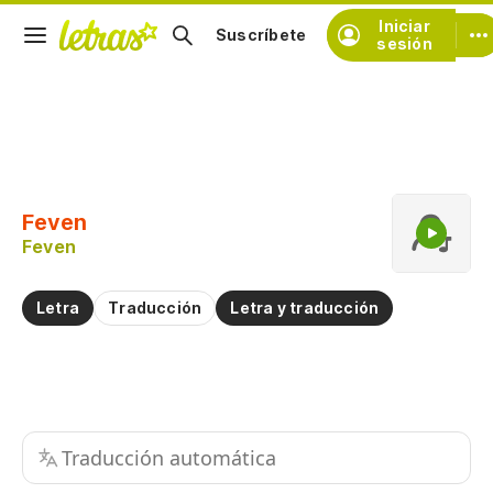
Iniciar
Suscríbete
sesión
Copiar fragmento
Copiar toda la letra
Feven
Practicar la pronunciación de
Feven
Comentar sobre este fragmento
Letra
Traducción
Letra y traducción
Traducción automática