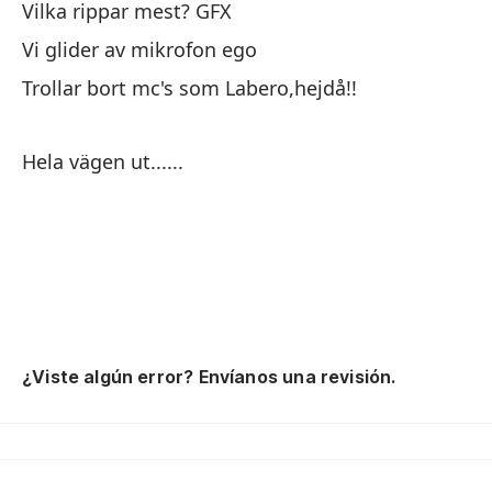
Vilka rippar mest? GFX
Us
Vi glider av mikrofon ego
Pe
s
Trollar bort mc's som Labero,hejdå!!
De
Hela vägen ut......
Vi
Hu
Pe
¿Q
No
Ha
¿Viste algún error? Envíanos una revisión.
¡a