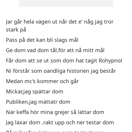
ha
ha
Jar går hela vägen ut når det e' någ jag tror
stark på
Pass på det kan bli slags mål
Ge dom vad dom tål,för att nå mitt mål
Får dom att se ut som dom hat tagit Rohypnol
Vo
fu
Ni förstår som oändliga historien jag består
Te
Medan mc's kommer och går
Da
Mickar,jag spättar dom
ob
Publiken,jag mättatr dom
Ha
När keffa hör mina grejer så lättar dom
En
Jag läxar dom ,rakt upp och ner testar dom
Mi