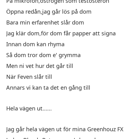
På mikrofon,östrogen som testosteron
Yo
Öppna redån,jag går lös på dom
La
Bara min erfarenhet slår dom
Cu
Jag klär dom,för dom får papper att signa
Le
Innan dom kan rhyma
po
Så dom tror dom e' grymma
En
Men ni vet hur det går till
Ab
När Feven slår till
So
Annars vi kan ta det en gång till
Lo
An
Hela vägen ut......
As
Pe
Jag går hela vägen ut för mina Greenhouz FX
Cu