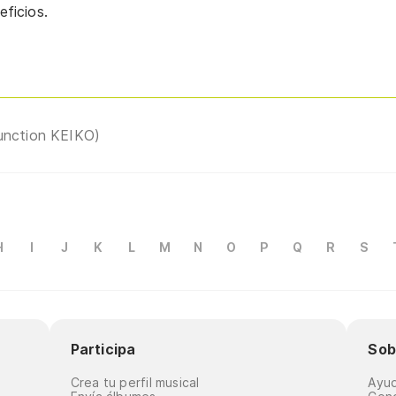
ficios.
unction KEIKO)
H
I
J
K
L
M
N
O
P
Q
R
S
Participa
Sob
Crea tu perfil musical
Ayu