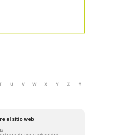
T
U
V
W
X
Y
Z
#
re el sitio web
da