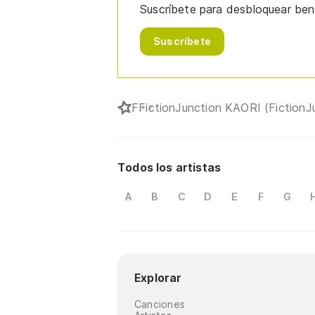
Suscríbete para desbloquear bene
Suscríbete
F
FictionJunction KAORI (FictionJ
Todos los artistas
A
B
C
D
E
F
G
Explorar
Canciones