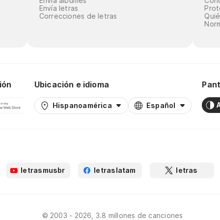
Envía álbumes
Cond
Envía letras
Prot
Correcciones de letras
Qui
Norm
ión
Ubicación e idioma
Pant
Hispanoamérica
Español
letrasmusbr
letraslatam
letras
© 2003 - 2026, 3.8 millones de canciones