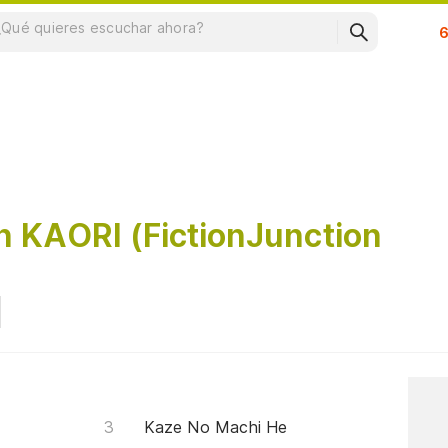
Su
n KAORI (FictionJunction
Kaze No Machi He