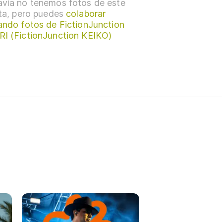
vía no tenemos fotos de este
sta, pero puedes
colaborar
ando fotos de FictionJunction
I (FictionJunction KEIKO)