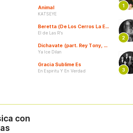
Animal
KATSEYE
Beretta (De Los Cerros La Escuela)
El de Las R's
Dichavate (part. Rey Tony, Dj Honda y 
Ya Ice Dilan
Gracia Sublime Es
En Espiritu Y En Verdad
sica con
vas