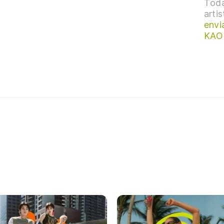
Toda
arti
envi
KAOR