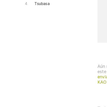
Tsubasa
Aún 
este
envi
KAOR