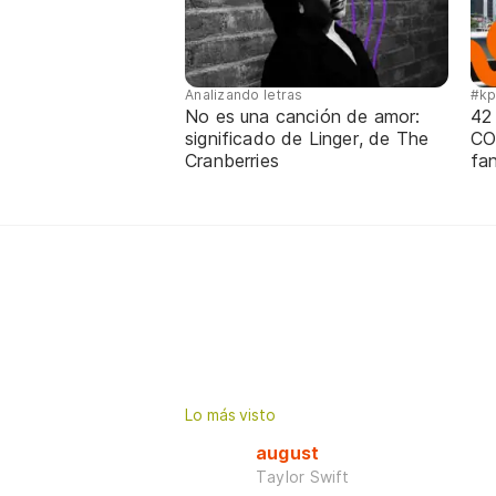
Analizando letras
#k
No es una canción de amor:
42
significado de Linger, de The
CO
Cranberries
fa
Lo más visto
august
Taylor Swift