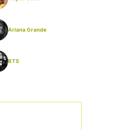
Ariana Grande
Helabusador) [explícita]
BTS