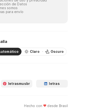
iciones de uso y privacidad
ección de Datos
énes somos
as para envío
alla
Automático
Claro
Oscuro
letrasmusbr
letras
Hecho con
desde Brasil