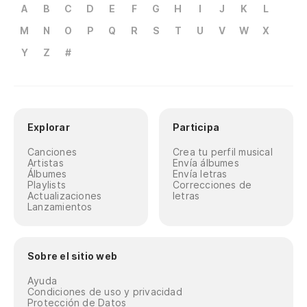
A
B
C
D
E
F
G
H
I
J
K
L
M
N
O
P
Q
R
S
T
U
V
W
X
Y
Z
#
Explorar
Participa
Canciones
Crea tu perfil musical
Artistas
Envía álbumes
Álbumes
Envía letras
Playlists
Correcciones de
Actualizaciones
letras
Lanzamientos
Sobre el sitio web
Ayuda
Condiciones de uso y privacidad
Protección de Datos