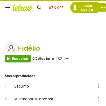
Suscríbete
Iniciar
sesión
Fidélio
Escuchar
Aleatorio
Más reproducidas
Esquimó
Mushroom Mushroom