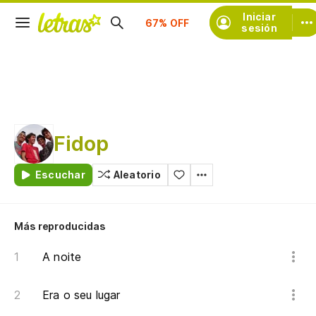
Suscríbete
Iniciar
sesión
Fidop
Escuchar
Aleatorio
Más reproducidas
A noite
Era o seu lugar