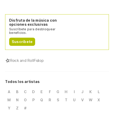
Disfruta de la música con
opciones exclusivas
Suscríbete para desbloquear
beneficios.
Suscríbete
Rock and Roll
Fidop
Todos los artistas
A
B
C
D
E
F
G
H
I
J
K
L
M
N
O
P
Q
R
S
T
U
V
W
X
Y
Z
#