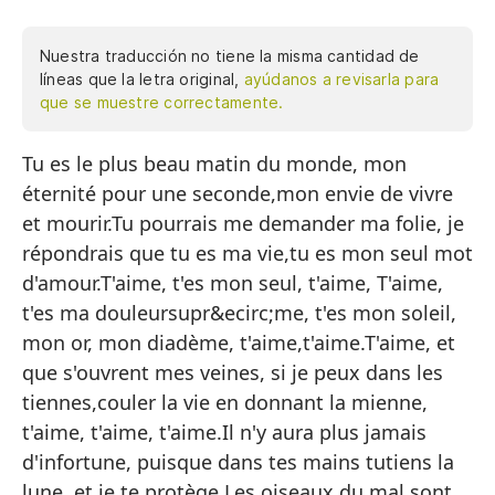
Nuestra traducción no tiene la misma cantidad de
líneas que la letra original,
ayúdanos a revisarla para
que se muestre correctamente.
Tu es le plus beau matin du monde, mon
Er
éternité pour une seconde,mon envie de vivre
et
et mourir.Tu pourrais me demander ma folie, je
mo
répondrais que tu es ma vie,tu es mon seul mot
Po
d'amour.T'aime, t'es mon seul, t'aime, T'aime,
re
t'es ma douleursupr&ecirc;me, t'es mon soleil,
pa
mon or, mon diadème, t'aime,t'aime.T'aime, et
Te
que s'ouvrent mes veines, si je peux dans les
do
tiennes,couler la vie en donnant la mienne,
di
t'aime, t'aime, t'aime.Il n'y aura plus jamais
Te
d'infortune, puisque dans tes mains tutiens la
la
lune, et je te protège.Les oiseaux du mal sont