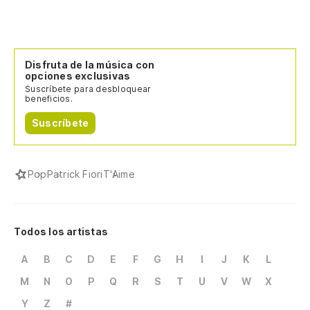
Disfruta de la música con
opciones exclusivas
Suscríbete para desbloquear
beneficios.
Suscríbete
Pop
Patrick Fiori
T'Aime
Todos los artistas
A
B
C
D
E
F
G
H
I
J
K
L
M
N
O
P
Q
R
S
T
U
V
W
X
Y
Z
#