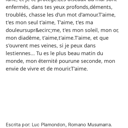
am
enfermés, dans tes yeux profonds,déments,
troublés, chasse les d'un mot d'amour.T'aime,
Ya
t'es mon seul t'aime, T'aime, t'es ma
ma
douleursupr&ecirc;me, t'es mon soleil, mon or,
Lo
mon diadème, t'aime,t'aime.T'aime, et que
oj
s'ouvrent mes veines, si je peux dans
ah
lestiennes... Tu es le plus beau matin du
Te
monde, mon éternité pourune seconde, mon
do
envie de vivre et de mourir.T'aime.
di
Te
la
mu
de
Escrita por: Luc Plamondon, Romano Musumarra.