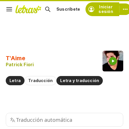
Iniciar
Suscríbete
sesión
Copiar fragmento
Copiar toda la letra
T'Aime
Practicar la pronunciación de
Patrick Fiori
Comentar sobre este fragmento
Letra
Traducción
Letra y traducción
Traducción automática