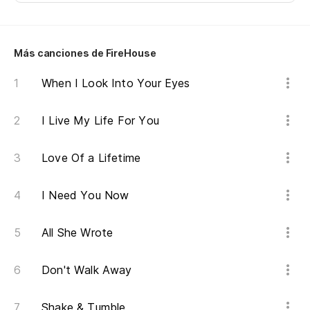
A 
Fi
Más canciones de FireHouse
I 
When I Look Into Your Eyes
Pa
I Live My Life For You
Fi
Love Of a Lifetime
I 
I Need You Now
All She Wrote
Don't Walk Away
Shake & Tumble