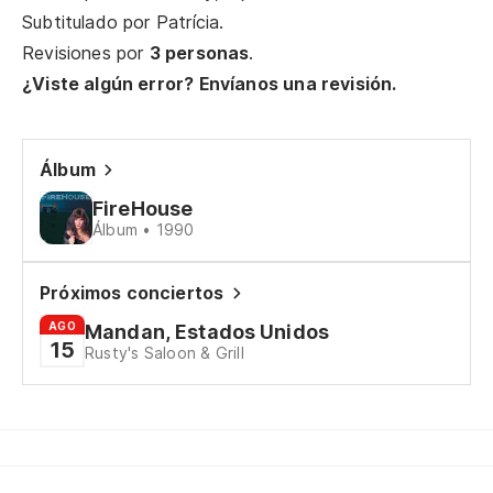
Subtitulado por
Patrícia
.
I 
Revisiones por
3 personas
.
Pa
¿Viste algún error? Envíanos una revisión.
Fi
Álbum
I 
FireHouse
Álbum • 1990
Co
Próximos conciertos
Wi
AGO
Mandan, Estados Unidos
15
Y 
Rusty's Saloon & Grill
An
Fu
Wa