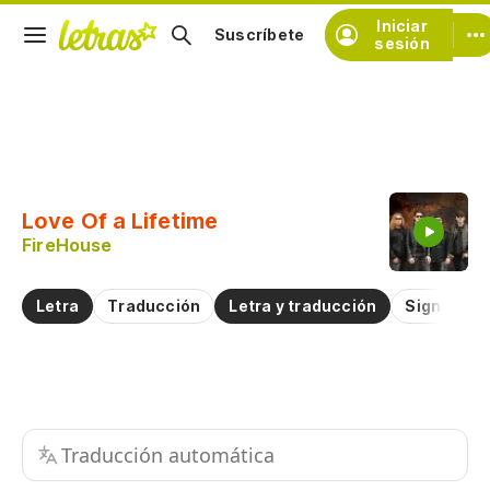
Iniciar
Suscríbete
sesión
Copiar fragmento
Copiar toda la letra
Love Of a Lifetime
Practicar la pronunciación de
FireHouse
Comentar sobre este fragmento
Letra
Traducción
Letra y traducción
Significad
Traducción automática