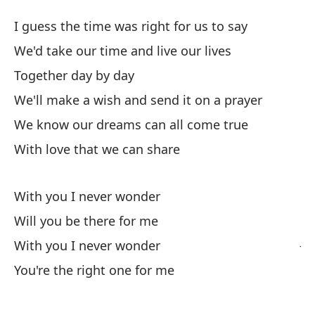
Am
I guess the time was right for us to say
Lo
We'd take our time and live our lives
Together day by day
Su
We'll make a wish and send it on a prayer
qu
We know our dreams can all come true
I 
With love that we can share
No
nu
With you I never wonder
We
Will you be there for me
Ju
With you I never wonder
You're the right one for me
Va
or