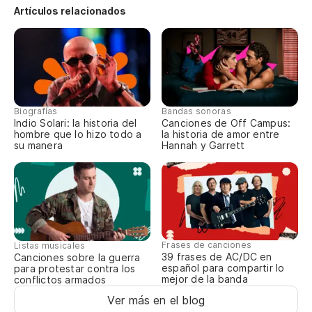
Artículos relacionados
Aú
la
St
Sa
Biografías
Bandas sonoras
Indio Solari: la historia del
Canciones de Off Campus:
We
hombre que lo hizo todo a
la historia de amor entre
su manera
Hannah y Garrett
Po
Be
Fi
Frases de canciones
Listas musicales
39 frases de AC/DC en
Canciones sobre la guerra
I 
español para compartir lo
para protestar contra los
mejor de la banda
conflictos armados
Un
Ver más en el blog