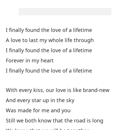
We
Sa
re
I finally found the love of a lifetime
We
A love to last my whole life through
I finally found the love of a lifetime
Co
Forever in my heart
Wi
I finally found the love of a lifetime
Co
With every kiss, our love is like brand-new
Wi
And every star up in the sky
¿E
Was made for me and you
Still we both know that the road is long
Co