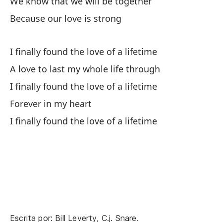
We know that we will be together
Wi
Because our love is strong
Er
Yo
I finally found the love of a lifetime
A love to last my whole life through
I finally found the love of a lifetime
Forever in my heart
I finally found the love of a lifetime
Fi
I 
Un
A 
Fi
Escrita por: Bill Leverty, C.j. Snare.