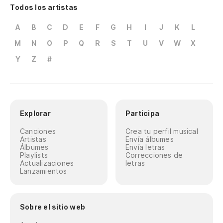
Todos los artistas
A
B
C
D
E
F
G
H
I
J
K
L
M
N
O
P
Q
R
S
T
U
V
W
X
Y
Z
#
Explorar
Participa
Canciones
Crea tu perfil musical
Artistas
Envía álbumes
Álbumes
Envía letras
Playlists
Correcciones de
Actualizaciones
letras
Lanzamientos
Sobre el sitio web