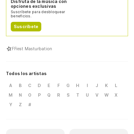
Disfruta de la música con
opciones exclusivas
Suscríbete para desbloquear
beneficios.
Suscríbete
F
First Masturbation
Todos los artistas
A
B
C
D
E
F
G
H
I
J
K
L
M
N
O
P
Q
R
S
T
U
V
W
X
Y
Z
#