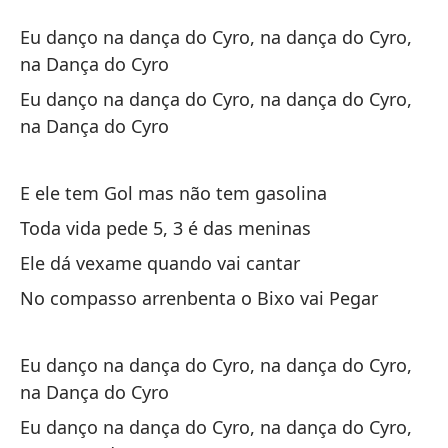
Ba
Eu danço na dança do Cyro, na dança do Cyro,
D
na Dança do Cyro
Eu danço na dança do Cyro, na dança do Cyro,
Yo
na Dança do Cyro
en
Eu
E ele tem Gol mas não tem gasolina
Da
Toda vida pede 5, 3 é das meninas
Yo
Ele dá vexame quando vai cantar
en
No compasso arrenbenta o Bixo vai Pegar
Eu
Da
Eu danço na dança do Cyro, na dança do Cyro,
na Dança do Cyro
Y 
Eu danço na dança do Cyro, na dança do Cyro,
E 