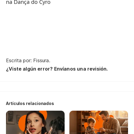
na Dança do Cyro
To
To
Él
El
Escrita por: Fissura.
En
¿Viste algún error? Envíanos una revisión.
po
No
Yo
Artículos relacionados
en
Eu
Da