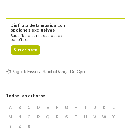
Disfruta de la música con
opciones exclusivas
Suscríbete para desbloquear
beneficios.
Suscríbete
Pagode
Fissura Samba
Dança Do Cyro
Todos los artistas
A
B
C
D
E
F
G
H
I
J
K
L
M
N
O
P
Q
R
S
T
U
V
W
X
Y
Z
#