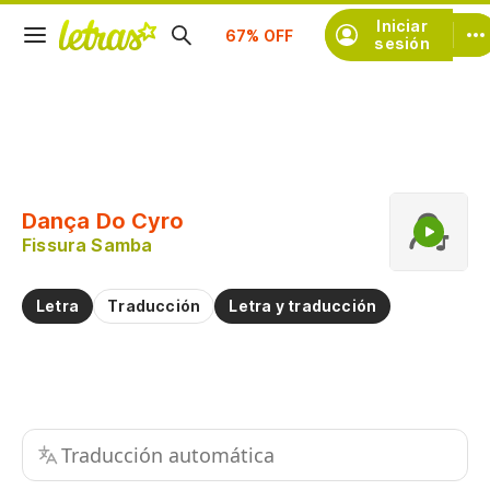
Suscríbete
Iniciar
sesión
Copiar fragmento
Copiar toda la letra
Dança Do Cyro
Practicar la pronunciación de
Fissura Samba
Comentar sobre este fragmento
Letra
Traducción
Letra y traducción
Traducción automática