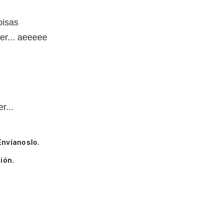
oisas
r... aeeeee
r...
Envíanoslo.
ión.