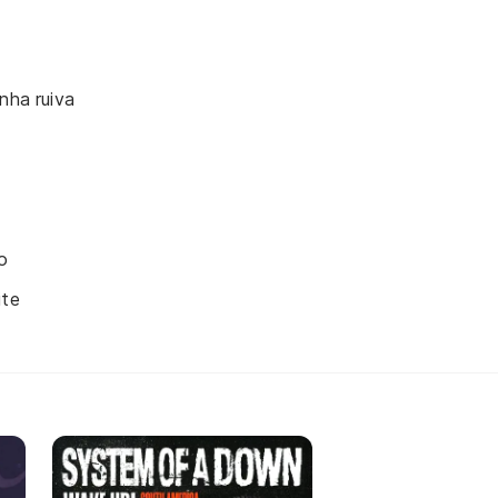
nha ruiva
o
ite