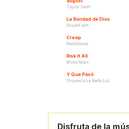
august
Taylor Swift
La Bondad de Dios
StayInFaith
Creep
Radiohead
Risk It All
Bruno Mars
Y Que Pasó
Orquesta La Bella Luz
Disfruta de la mú