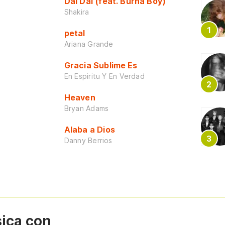
Dai Dai (feat. Burna Boy)
Shakira
petal
Ariana Grande
Gracia Sublime Es
En Espiritu Y En Verdad
Heaven
Bryan Adams
Alaba a Dios
Danny Berrios
sica con