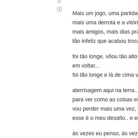
Corregir
Desplazamiento
automático
Mais um jogo, uma partida
mais uma derrota e a vitór
mais amigos, mais dias pr
tão infeliz que acabou troc
foi tão longe, vôou tão al
em voltar...
foi tão longe e lá de cima v
aterrisagem aqui na terra..
para ver como as coisas es
vou perder mais uma vez,
esse é o meu desafio.. e 
às vezes eu penso, às vez